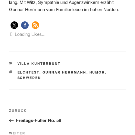
lang. Mit Witz, Sympathie und Augenzwinkern erzählt
Gunnar Herrmann vom Familienleben im hohen Norden.
Loading Likes...
KATEGORIEN
VILLA KUNTERBUNT
SCHLAGWÖRTER
ELCHTEST
,
GUNNAR HERRMANN
,
HUMOR
,
SCHWEDEN
Beitragsnavigation
Vorheriger
ZURÜCK
Beitrag
Freitags-Füller No. 59
Nächster
WEITER