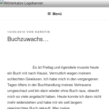
Zum
WÖRTERKATZE
Von Büchern erzählen
Inhalt
Menü
springen
VERÖFFENTLICHT
14/05/2010
VON
KERSTIN
AM
Buchzuwachs…
Es ist Freitag und irgendwie musste heute
ein Buch mit nach Hause. Vermutlich wegen meinem
schlechten Gewissen. Ich habe mich in den vergangenen
Tagen öfters in der Buchhandlung meines Vertrauens
umgeschaut und bin dann wieder ohne Buch raus, obwohl
mich so viele angelacht haben. Heute konnte ich dann nicht
mehr widerstehen und habe mir ein seit langem
gewünschtes Buch gekauft. Wer meine