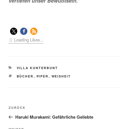
vertiefen unser Bewußtsein.”
Loading Likes...
KATEGORIEN
VILLA KUNTERBUNT
SCHLAGWÖRTER
BÜCHER
,
PIPER
,
WEISHEIT
Beitragsnavigation
Vorheriger
ZURÜCK
Beitrag
Haruki Murakami: Gefährliche Geliebte