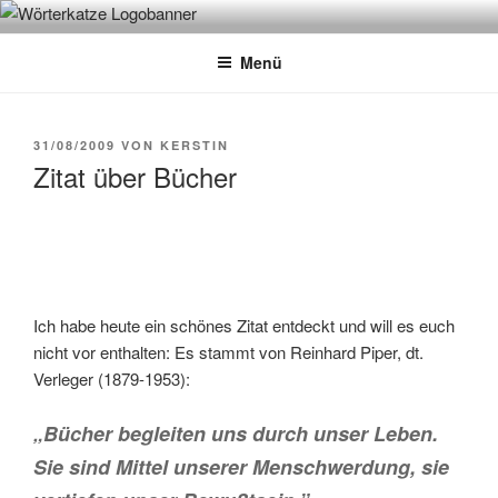
Zum
WÖRTERKATZE
Von Büchern erzählen
Inhalt
Menü
springen
VERÖFFENTLICHT
31/08/2009
VON
KERSTIN
AM
Zitat über Bücher
Ich habe heute ein schönes Zitat entdeckt und will es euch
nicht vor enthalten: Es stammt von Reinhard Piper, dt.
Verleger (1879-1953):
„Bücher begleiten uns durch unser Leben.
Sie sind Mittel unserer Menschwerdung, sie