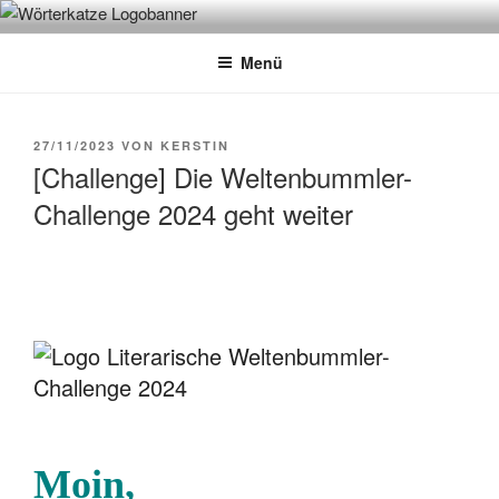
Zum
WÖRTERKATZE
Von Büchern erzählen
Inhalt
Menü
springen
VERÖFFENTLICHT
27/11/2023
VON
KERSTIN
AM
[Challenge] Die Weltenbummler-
Challenge 2024 geht weiter
Moin,