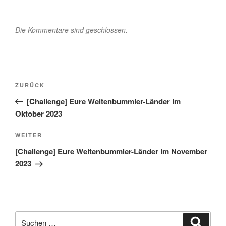
Die Kommentare sind geschlossen.
Beitragsnavigation
Vorheriger
ZURÜCK
Beitrag
[Challenge] Eure Weltenbummler-Länder im
Oktober 2023
Nächster
WEITER
Beitrag
[Challenge] Eure Weltenbummler-Länder im November
2023
Suche
Suche