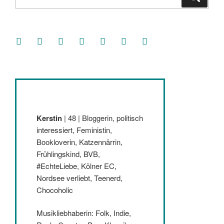
nach:
facebook
soundcloud
twitter
mastodon
instagram
threads
goodreads
Kerstin
| 48 | Bloggerin, politisch
interessiert, Feministin,
Bookloverin, Katzennärrin,
Frühlingskind, BVB,
#EchteLiebe, Kölner EC,
Nordsee verliebt, Teenerd,
Chocoholic
Musikliebhaberin: Folk, Indie,