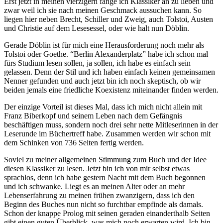
Erst jetzt in meinen vierzigern fange ich Klassiker an zu lieben und
zwar weil ich sie nach meinen Geschmack aussuchen kann. So
liegen hier neben Brecht, Schiller und Zweig, auch Tolstoi, Austen
und Christie auf dem Lesesessel, oder wie halt nun Döblin.
Gerade Döblin ist für mich eine Herausforderung noch mehr als
Tolstoi oder Goethe. “Berlin Alexanderplatz” habe ich schon mal
fürs Studium lesen sollen, ja sollen, ich habe es einfach sein
gelassen. Denn der Stil und ich haben einfach keinen gemeinsamen
Nenner gefunden und auch jetzt bin ich noch skeptisch, ob wir
beiden jemals eine friedliche Koexistenz miteinander finden werden.
Der einzige Vorteil ist dieses Mal, dass ich mich nicht allein mit
Franz Biberkopf und seinem Leben nach dem Gefängnis
beschäftigen muss, sondern noch drei sehr nette Mitleserinnen in der
Leserunde im Büchertreff habe. Zusammen werden wir schon mit
dem Schinken von 736 Seiten fertig werden.
Soviel zu meiner allgemeinen Stimmung zum Buch und der Idee
diesen Klassiker zu lesen. Jetzt bin ich von mir selbst etwas
sprachlos, denn ich habe gestern Nacht mit dem Buch begonnen
und ich schwanke. Liegt es an meinen Alter oder an mehr
Lebenserfahrung zu meinen frühen zwanzigern, dass ich den
Beginn des Buches nun nicht so furchtbar empfinde als damals.
Schon der knappe Prolog mit seinen geraden einanderthalb Seiten
gibt einen guten Überblick, was mich noch erwarten wird. Ich bin