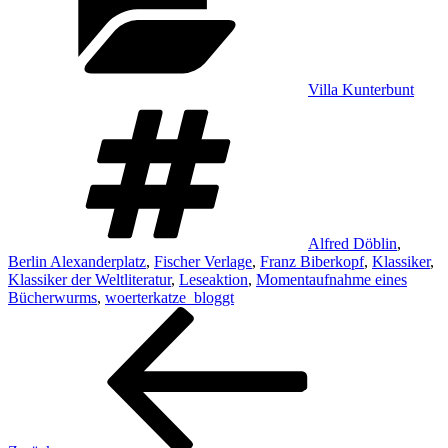
Villa Kunterbunt
Schlagwörter
Alfred Döblin
,
Berlin Alexanderplatz
,
Fischer Verlage
,
Franz Biberkopf
,
Klassiker
,
Klassiker der Weltliteratur
,
Leseaktion
,
Momentaufnahme eines
Bücherwurms
,
woerterkatze_bloggt
Beitragsnavigation
Vorheriger
Beitrag