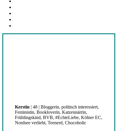
twitter
mastodon
instagram
threads
goodreads
Kerstin
| 48 | Bloggerin, politisch interessiert,
Feministin, Bookloverin, Katzennärrin,
Frühlingskind, BVB, #EchteLiebe, Kölner EC,
Nordsee verliebt, Teenerd, Chocoholic