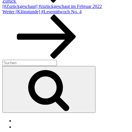
Zurück
[#Zurückgeschaut] #zurückgeschaut im Februar 2022
Nächster
Weiter
[Klönstunde] #Lesemittwoch No. 4
Beitrag
Suche
nach:
Suchen
facebook
soundcloud