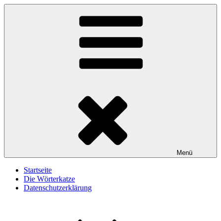
Zum
Wörterkatze
Von Büchern erzählen
Inhalt
springen
Menü
Startseite
Die Wörterkatze
Datenschutzerklärung