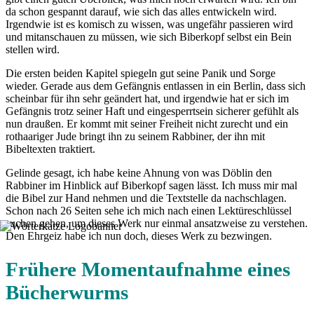
da schon gespannt darauf, wie sich das alles entwickeln wird.
Irgendwie ist es komisch zu wissen, was ungefähr passieren wird
und mitanschauen zu müssen, wie sich Biberkopf selbst ein Bein
stellen wird.
Die ersten beiden Kapitel spiegeln gut seine Panik und Sorge
wieder. Gerade aus dem Gefängnis entlassen in ein Berlin, dass sich
scheinbar für ihn sehr geändert hat, und irgendwie hat er sich im
Gefängnis trotz seiner Haft und eingesperrtsein sicherer gefühlt als
nun draußen. Er kommt mit seiner Freiheit nicht zurecht und ein
rothaariger Jude bringt ihn zu seinem Rabbiner, der ihn mit
Bibeltexten traktiert.
Gelinde gesagt, ich habe keine Ahnung von was Döblin den
Rabbiner im Hinblick auf Biberkopf sagen lässt. Ich muss mir mal
die Bibel zur Hand nehmen und die Textstelle da nachschlagen.
Schon nach 26 Seiten sehe ich mich nach einen Lektüreschlüssel
suchen gehen, um dieses Werk nur einmal ansatzweise zu verstehen.
Den Ehrgeiz habe ich nun doch, dieses Werk zu bezwingen.
Frühere Momentaufnahme eines
Bücherwurms