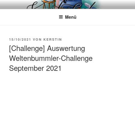
Zum
WÖRTERKATZE
Von Büchern erzählen
Inhalt
Menü
springen
VERÖFFENTLICHT
15/10/2021
VON
KERSTIN
AM
[Challenge] Auswertung
Weltenbummler-Challenge
September 2021