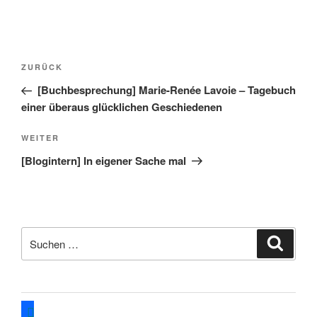
Beitragsnavigation
Vorheriger
ZURÜCK
Beitrag
[Buchbesprechung] Marie-Renée Lavoie – Tagebuch
einer überaus glücklichen Geschiedenen
Nächster
WEITER
Beitrag
[Blogintern] In eigener Sache mal
Suche
Suche
nach:
facebook