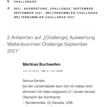
KATEGORIEN
CHALLENGES
SCHLAGWÖRTER
2021
,
AUSWERTUNG
,
CHALLENGE
,
SEPTEMBER
,
SEPTEMBER 2021
,
WELTENBUMMLER-CHALLENGE
,
WELTENBUMMLER-CHALLENGE 2021
2 Antworten auf „[Challenge] Auswertung
Weltenbummler-Challenge September
2021“
Martinas Buchwelten
15/10/2021 UM 21:52 UHR
Servus Kerstin,
bei der Ländertabelle kann bei mir etwas nicht
stimmen! Ich habe insgesamt 21 Länder bereist:
Übersicht der Kontinente:
– Nordamerika: (2) Kanada, USA