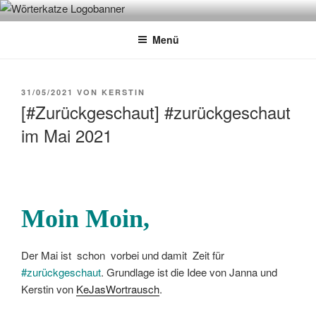
Zum
WÖRTERKATZE
Von Büchern erzählen
Inhalt
Menü
springen
VERÖFFENTLICHT
31/05/2021
VON
KERSTIN
AM
[#Zurückgeschaut] #zurückgeschaut
im Mai 2021
Moin Moin,
Der Mai ist schon vorbei und damit Zeit für
#zurückgeschaut
. Grundlage ist die Idee von Janna und
Kerstin von
KeJasWortrausch
.