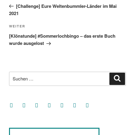
Beitrag
[Challenge] Eure Weltenbummler-Länder im Mai
2021
Nächster
WEITER
Beitrag
[Klönstunde] #Sommerlochbingo – das erste Buch
wurde ausgelost
Suche
Suche
nach:
facebook
soundcloud
twitter
mastodon
instagram
threads
goodreads