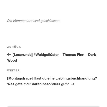
Die Kommentare sind geschlossen.
Beitragsnavigation
Vorheriger
ZURÜCK
Beitrag
[Leserunde] #Waldgeflüster – Thomas Finn – Dark
Wood
Nächster
WEITER
Beitrag
[Montagsfrage] Hast du eine Lieblingsbuchhandlung?
Was gefällt dir daran besonders gut?