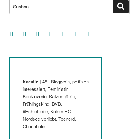
Suche
Suche
nach:
facebook
soundcloud
twitter
mastodon
instagram
threads
goodreads
Kerstin
| 48 | Bloggerin, politisch
interessiert, Feministin,
Bookloverin, Katzennärrin,
Frühlingskind, BVB,
#EchteLiebe, Kölner EC,
Nordsee verliebt, Teenerd,
Chocoholic