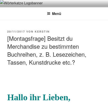
Zum
WÖRTERKATZE
Von Büchern erzählen
Inhalt
Menü
springen
VERÖFFENTLICHT
20/11/2017
VON
KERSTIN
AM
[Montagsfrage] Besitzt du
Merchandise zu bestimmten
Buchreihen, z. B. Lesezeichen,
Tassen, Kunstdrucke etc.?
Hallo ihr Lieben,