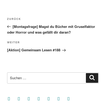
Beitragsnavigation
Vorheriger
ZURÜCK
Beitrag
[Montagsfrage] Magst du Bücher mit Gruselfaktor
oder Horror und was gefällt dir daran?
Nächster
WEITER
Beitrag
[Aktion] Gemeinsam Lesen #188
Suche
Suche
nach:
facebook
soundcloud
twitter
mastodon
instagram
threads
goodreads