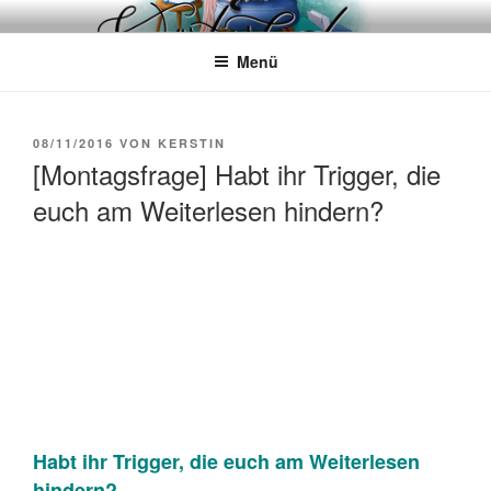
Zum
WÖRTERKATZE
Von Büchern erzählen
Inhalt
Menü
springen
VERÖFFENTLICHT
08/11/2016
VON
KERSTIN
AM
[Montagsfrage] Habt ihr Trigger, die
euch am Weiterlesen hindern?
Habt ihr Trigger, die euch am Weiterlesen
hindern?