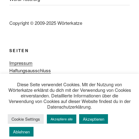
Copyright © 2009-2025 Wörterkatze
SEITEN
Impressum
Haftungsausschluss
Datenschutzerklärung
Diese Seite verwendet Cookies. Mit der Nutzung von
Rezensionpolitik
Wörterkatze erklärst du dich mit der Verwendung von Cookies
Bewertungsschema
einverstanden. Detaillierte Informationen über die
Media-Kit
Verwendung von Cookies auf dieser Website findest du in der
Datenschutzerklärung.
Cookie Settings
Akzeptieren
Akzeptiere alle
Datenschutzerklärung
Mit Stolz präsentiert von WordPress
Ablehnen