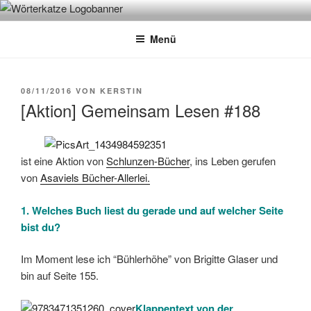
Zum
WÖRTERKATZE
Von Büchern erzählen
Inhalt
Menü
springen
VERÖFFENTLICHT
08/11/2016
VON
KERSTIN
AM
[Aktion] Gemeinsam Lesen #188
ist eine Aktion von
Schlunzen-Bücher
, ins Leben gerufen
von
Asaviels Bücher-Allerlei.
1. Welches Buch liest du gerade und auf welcher Seite
bist du?
Im Moment lese ich “Bühlerhöhe” von Brigitte Glaser und
bin auf Seite 155.
Klappentext von der