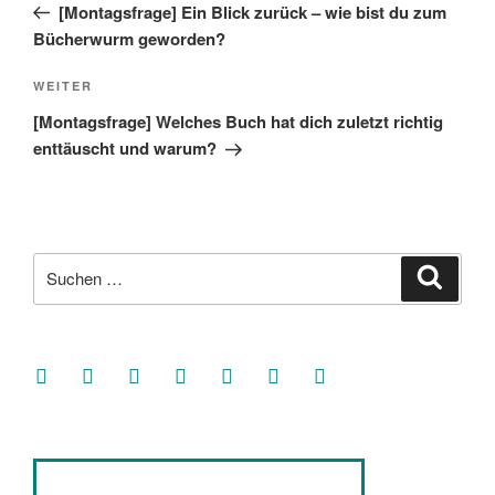
Beitrag
[Montagsfrage] Ein Blick zurück – wie bist du zum
Bücherwurm geworden?
Nächster
WEITER
Beitrag
[Montagsfrage] Welches Buch hat dich zuletzt richtig
enttäuscht und warum?
Suche
Suche
nach:
facebook
soundcloud
twitter
mastodon
instagram
threads
goodreads