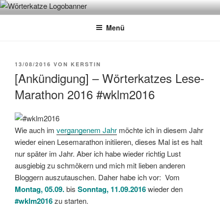
Zum
WÖRTERKATZE
Von Büchern erzählen
Inhalt
Menü
springen
VERÖFFENTLICHT
13/08/2016
VON
KERSTIN
AM
[Ankündigung] – Wörterkatzes Lese-
Marathon 2016 #wklm2016
Wie auch im
vergangenem Jahr
möchte ich in diesem Jahr
wieder einen Lesemarathon initiieren, dieses Mal ist es halt
nur später im Jahr. Aber ich habe wieder richtig Lust
ausgiebig zu schmökern und mich mit lieben anderen
Bloggern auszutauschen. Daher habe ich vor: Vom
Montag, 05.09.
bis
Sonntag, 11.09.2016
wieder den
#wklm2016
zu starten.