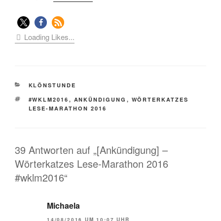
Loading Likes...
KATEGORIEN
KLÖNSTUNDE
SCHLAGWÖRTER
#WKLM2016
,
ANKÜNDIGUNG
,
WÖRTERKATZES
LESE-MARATHON 2016
39 Antworten auf „[Ankündigung] –
Wörterkatzes Lese-Marathon 2016
#wklm2016“
Michaela
14/08/2016 UM 10:07 UHR