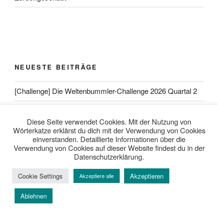
NEUESTE BEITRÄGE
[Challenge] Die Weltenbummler-Challenge 2026 Quartal 2
[Challenge] Die Weltenbummler-Challenge 2026 Quartal 1
Diese Seite verwendet Cookies. Mit der Nutzung von
[Challenge] Die Weltenbummler-Challenge 2026 geht weiter
Wörterkatze erklärst du dich mit der Verwendung von Cookies
einverstanden. Detaillierte Informationen über die
Verwendung von Cookies auf dieser Website findest du in der
[Challenge] Eure Weltenbummler-Länder im September
Datenschutzerklärung.
2025
Cookie Settings
Akzeptieren
Akzeptiere alle
[Challenge] Eure Weltenbummler-Länder im August 2025
Ablehnen
[Challenge] Eure Weltenbummler-Länder im Juli 2025