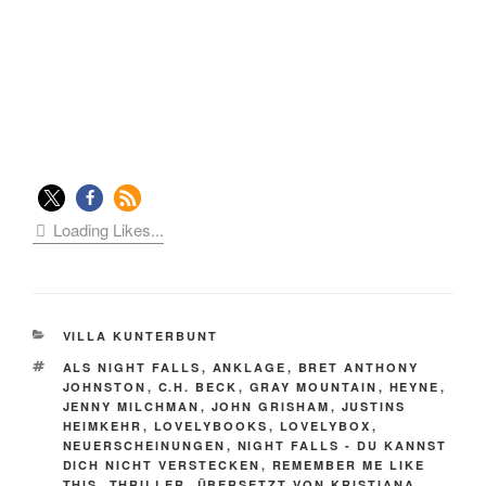
Loading Likes...
KATEGORIEN
VILLA KUNTERBUNT
SCHLAGWÖRTER
ALS NIGHT FALLS
,
ANKLAGE
,
BRET ANTHONY
JOHNSTON
,
C.H. BECK
,
GRAY MOUNTAIN
,
HEYNE
,
JENNY MILCHMAN
,
JOHN GRISHAM
,
JUSTINS
HEIMKEHR
,
LOVELYBOOKS
,
LOVELYBOX
,
NEUERSCHEINUNGEN
,
NIGHT FALLS - DU KANNST
DICH NICHT VERSTECKEN
,
REMEMBER ME LIKE
THIS
,
THRILLER
,
ÜBERSETZT VON KRISTIANA