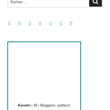
Suche
nach:
facebook
soundcloud
twitter
mastodon
instagram
threads
goodreads
Kerstin
| 48 | Bloggerin, politisch