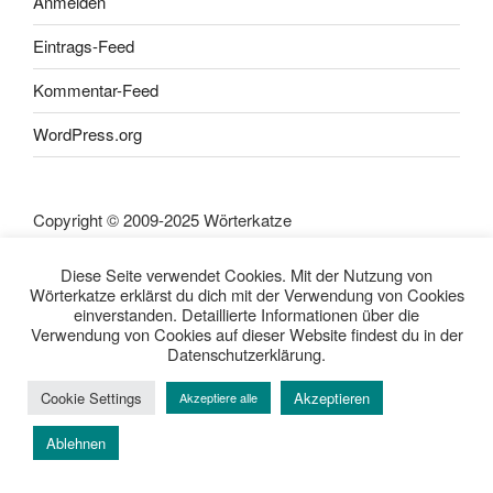
Anmelden
Eintrags-Feed
Kommentar-Feed
WordPress.org
Copyright © 2009-2025 Wörterkatze
Diese Seite verwendet Cookies. Mit der Nutzung von
Wörterkatze erklärst du dich mit der Verwendung von Cookies
einverstanden. Detaillierte Informationen über die
SEITEN
Verwendung von Cookies auf dieser Website findest du in der
Datenschutzerklärung.
Impressum
Haftungsausschluss
Cookie Settings
Akzeptieren
Akzeptiere alle
Datenschutzerklärung
Rezensionpolitik
Ablehnen
Bewertungsschema