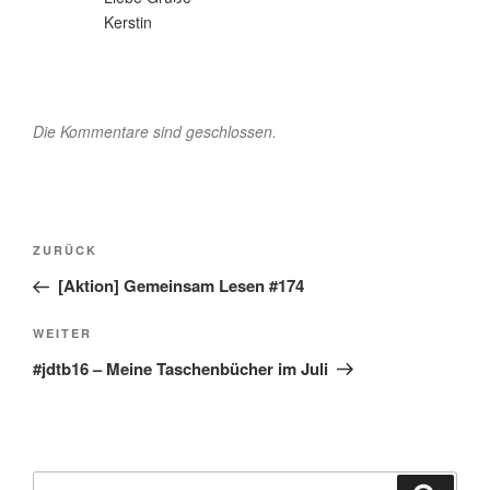
Kerstin
Die Kommentare sind geschlossen.
Beitragsnavigation
Vorheriger
ZURÜCK
Beitrag
[Aktion] Gemeinsam Lesen #174
Nächster
WEITER
Beitrag
#jdtb16 – Meine Taschenbücher im Juli
Suche