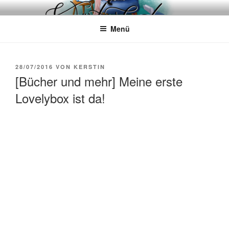
Zum
WÖRTERKATZE
Von Büchern erzählen
Inhalt
Menü
springen
VERÖFFENTLICHT
28/07/2016
VON
KERSTIN
AM
[Bücher und mehr] Meine erste
Lovelybox ist da!