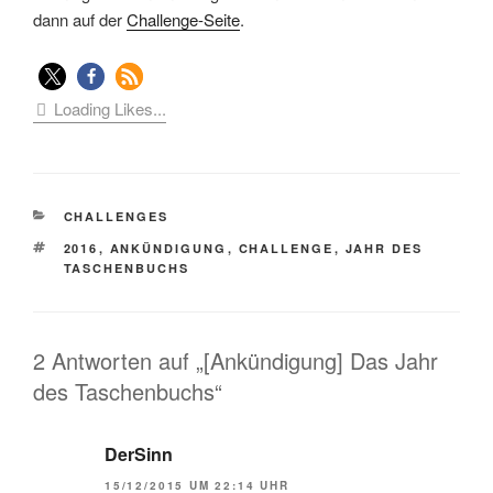
dann auf der
Challenge-Seite
.
Loading Likes...
KATEGORIEN
CHALLENGES
SCHLAGWÖRTER
2016
,
ANKÜNDIGUNG
,
CHALLENGE
,
JAHR DES
TASCHENBUCHS
2 Antworten auf „[Ankündigung] Das Jahr
des Taschenbuchs“
DerSinn
15/12/2015 UM 22:14 UHR