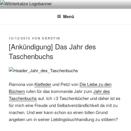
Zum
WÖRTERKATZE
Von Büchern erzählen
Inhalt
Menü
springen
VERÖFFENTLICHT
15/12/2015
VON
KERSTIN
AM
[Ankündigung] Das Jahr des
Taschenbuchs
Ramona von
Kielfeder
und Petzi von
Die Liebe zu den
Büchern
rufen für das kommende Jahr zum
Jahr des
Taschenbuchs
auf. Ich <3 Taschenbücher und daher ist es
für mich eine Freude und Selbstverständlichkeit da mit zu
machen. Und wer kann schon so einen tollen Grund
angeben um in seiner Lieblingsbuchhandlung zu stöbern?