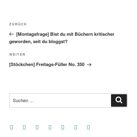
Beitragsnavigation
Vorheriger
ZURÜCK
Beitrag
[Montagsfrage] Bist du mit Büchern kritischer
geworden, seit du bloggst?
Nächster
WEITER
Beitrag
[Stöckchen] Freitags-Füller No. 350
Suche
Suche
nach:
facebook
soundcloud
twitter
mastodon
instagram
threads
goodreads