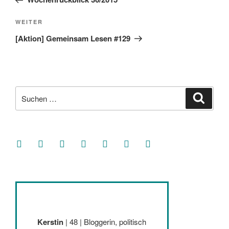
Nächster
WEITER
Beitrag
[Aktion] Gemeinsam Lesen #129
Suche
Suche
nach:
facebook
soundcloud
twitter
mastodon
instagram
threads
goodreads
Kerstin
| 48 | Bloggerin, politisch