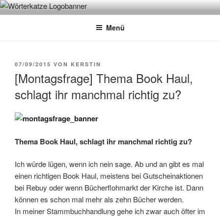
Zum
WÖRTERKATZE
Von Büchern erzählen
Inhalt
Menü
springen
VERÖFFENTLICHT
07/09/2015
VON
KERSTIN
AM
[Montagsfrage] Thema Book Haul,
schlagt ihr manchmal richtig zu?
Thema Book Haul, schlagt ihr manchmal richtig zu?
Ich würde lügen, wenn ich nein sage. Ab und an gibt es mal
einen richtigen Book Haul, meistens bei Gutscheinaktionen
bei Rebuy oder wenn Bücherflohmarkt der Kirche ist. Dann
können es schon mal mehr als zehn Bücher werden.
In meiner Stammbuchhandlung gehe ich zwar auch öfter im