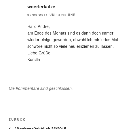
woerterkatze
08/09/2015 UM 15:42 UHR
Hallo André,
am Ende des Monats sind es dann doch immer
wieder einige geworden, obwohl ich mir jedes Mal
schwöre nicht so viele neu einziehen zu lassen.
Liebe Grüße
Kerstin
Die Kommentare sind geschlossen.
Beitragsnavigation
Vorheriger
ZURÜCK
Beitrag
Wochenrückblick 36/2015