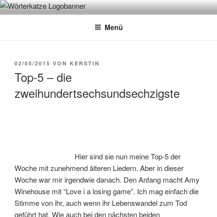
Zum
WÖRTERKATZE
Von Büchern erzählen
Inhalt
Menü
springen
VERÖFFENTLICHT
02/05/2015
VON
KERSTIN
AM
Top-5 – die
zweihundertsechsundsechzigste
Hier sind sie nun meine Top-5 der
Woche mit zunehmend älteren Liedern. Aber in dieser
Woche war mir irgendwie danach. Den Anfang macht Amy
Winehouse mit “Love i a losing game”. Ich mag einfach die
Stimme von ihr, auch wenn ihr Lebenswandel zum Tod
geführt hat. Wie auch bei den nächsten beiden