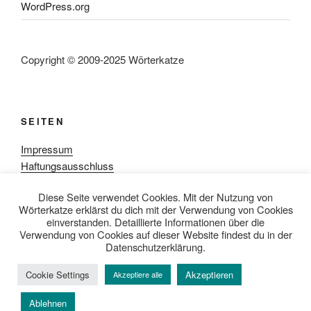
WordPress.org
Copyright © 2009-2025 Wörterkatze
SEITEN
Impressum
Haftungsausschluss
Datenschutzerklärung
Diese Seite verwendet Cookies. Mit der Nutzung von
Rezensionpolitik
Wörterkatze erklärst du dich mit der Verwendung von Cookies
Bewertungsschema
einverstanden. Detaillierte Informationen über die
Media-Kit
Verwendung von Cookies auf dieser Website findest du in der
Datenschutzerklärung.
Cookie Settings
Akzeptieren
Akzeptiere alle
Datenschutzerklärung
Mit Stolz präsentiert von WordPress
Ablehnen