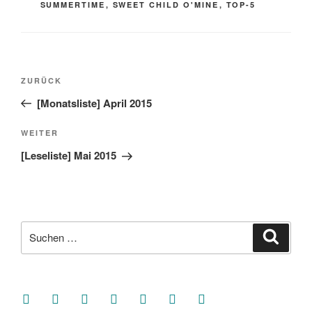
SUMMERTIME
,
SWEET CHILD O'MINE
,
TOP-5
Beitragsnavigation
Vorheriger
ZURÜCK
Beitrag
[Monatsliste] April 2015
Nächster
WEITER
Beitrag
[Leseliste] Mai 2015
Suche
Suche
nach:
facebook
soundcloud
twitter
mastodon
instagram
threads
goodreads