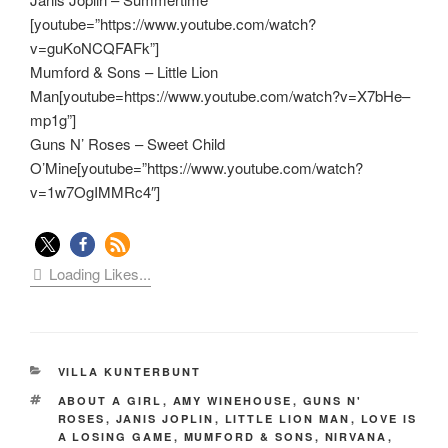
[youtube=”https://www.youtube.com/watch?
v=guKoNCQFAFk”]
Mumford & Sons – Little Lion
Man[youtube=https://www.youtube.com/watch?v=X7bHe–
mp1g”]
Guns N’ Roses – Sweet Child
O’Mine[youtube=”https://www.youtube.com/watch?
v=1w7OgIMMRc4″]
Loading Likes...
KATEGORIEN
VILLA KUNTERBUNT
SCHLAGWÖRTER
ABOUT A GIRL
,
AMY WINEHOUSE
,
GUNS N'
ROSES
,
JANIS JOPLIN
,
LITTLE LION MAN
,
LOVE IS
A LOSING GAME
,
MUMFORD & SONS
,
NIRVANA
,