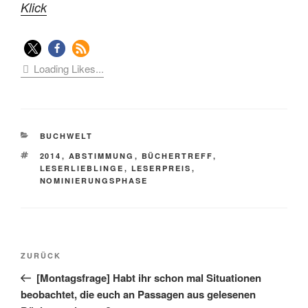
Klick
Loading Likes...
KATEGORIEN
BUCHWELT
SCHLAGWÖRTER
2014
,
ABSTIMMUNG
,
BÜCHERTREFF
,
LESERLIEBLINGE
,
LESERPREIS
,
NOMINIERUNGSPHASE
Beitragsnavigation
Vorheriger
ZURÜCK
Beitrag
[Montagsfrage] Habt ihr schon mal Situationen
beobachtet, die euch an Passagen aus gelesenen