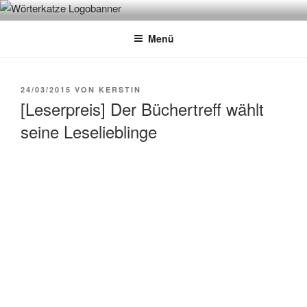
Zum
WÖRTERKATZE
Von Büchern erzählen
Inhalt
Menü
springen
VERÖFFENTLICHT
24/03/2015
VON
KERSTIN
AM
[Leserpreis] Der Büchertreff wählt
seine Leselieblinge