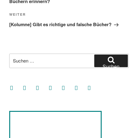
Büchern erinnern?
Nächster
WEITER
Beitrag
[Kolumne] Gibt es richtige und falsche Bücher?
Suche
nach:
Suchen
facebook
soundcloud
twitter
mastodon
instagram
threads
goodreads