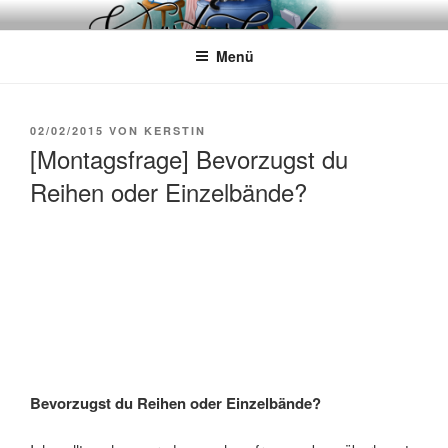
Zum
WÖRTERKATZE
Von Büchern erzählen
Inhalt
Menü
springen
VERÖFFENTLICHT
02/02/2015
VON
KERSTIN
AM
[Montagsfrage] Bevorzugst du
Reihen oder Einzelbände?
Bevorzugst du Reihen oder Einzelbände?