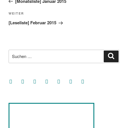
[Monatsliste] Januar 2015
Nächster
WEITER
Beitrag
[Leseliste] Februar 2015
Suche
Suche
nach:
facebook
soundcloud
twitter
mastodon
instagram
threads
goodreads