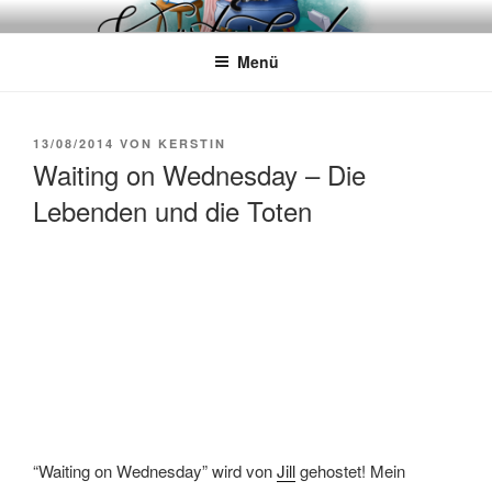
Zum
WÖRTERKATZE
Von Büchern erzählen
Inhalt
Menü
springen
VERÖFFENTLICHT
13/08/2014
VON
KERSTIN
AM
Waiting on Wednesday – Die
Lebenden und die Toten
“Waiting on Wednesday” wird von
Jill
gehostet! Mein