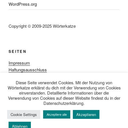
WordPress.org
Copyright © 2009-2025 Wörterkatze
SEITEN
Impressum
Haftungsausschluss
Datenschutzerklärung
Diese Seite verwendet Cookies. Mit der Nutzung von
Rezensionpolitik
Wörterkatze erklärst du dich mit der Verwendung von Cookies
Bewertungsschema
einverstanden. Detaillierte Informationen über die
Media-Kit
Verwendung von Cookies auf dieser Website findest du in der
Datenschutzerklärung.
Cookie Settings
Akzeptieren
Akzeptiere alle
Datenschutzerklärung
Mit Stolz präsentiert von WordPress
Ablehnen