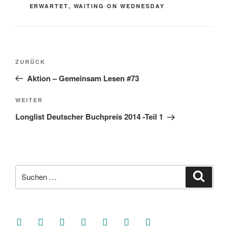
ERWARTET
,
WAITING ON WEDNESDAY
Beitragsnavigation
Vorheriger
ZURÜCK
Beitrag
Aktion – Gemeinsam Lesen #73
Nächster
WEITER
Beitrag
Longlist Deutscher Buchpreis 2014 -Teil 1
Suche
Suche
nach:
facebook
soundcloud
twitter
mastodon
instagram
threads
goodreads