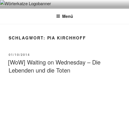
Zum
WÖRTERKATZE
Von Büchern erzählen
Inhalt
Menü
springen
SCHLAGWORT:
PIA KIRCHHOFF
VERÖFFENTLICHT
01/10/2014
AM
[WoW] Waiting on Wednesday – Die
Lebenden und die Toten