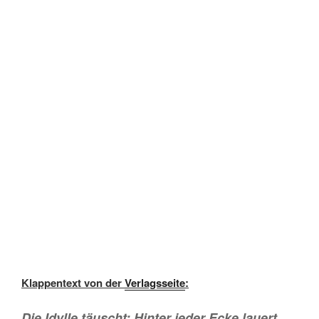
Klappentext von der
Verlagsseite
:
Die Idylle täuscht: Hinter jeder Ecke lauert