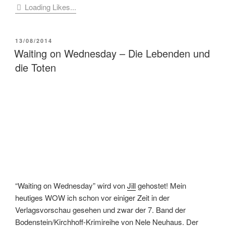
Loading Likes...
VERÖFFENTLICHT
13/08/2014
AM
Waiting on Wednesday – Die Lebenden und
die Toten
“Waiting on Wednesday” wird von
Jill
gehostet! Mein
heutiges WOW ich schon vor einiger Zeit in der
Verlagsvorschau gesehen und zwar der 7. Band der
Bodenstein/Kirchhoff-Krimireihe von Nele Neuhaus. Der