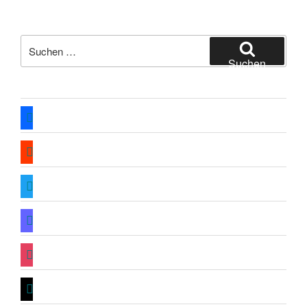
Suche
nach:
Suchen
facebook
soundcloud
twitter
mastodon
instagram
threads