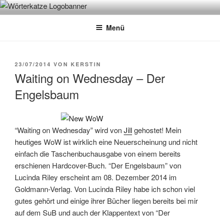
Zum
WÖRTERKATZE
Von Büchern erzählen
Inhalt
Menü
springen
VERÖFFENTLICHT
23/07/2014
VON
KERSTIN
AM
Waiting on Wednesday – Der
Engelsbaum
“Waiting on Wednesday” wird von
Jill
gehostet! Mein
heutiges WoW ist wirklich eine Neuerscheinung und nicht
einfach die Taschenbuchausgabe von einem bereits
erschienen Hardcover-Buch. “Der Engelsbaum” von
Lucinda Riley erscheint am 08. Dezember 2014 im
Goldmann-Verlag. Von Lucinda Riley habe ich schon viel
gutes gehört und einige ihrer Bücher liegen bereits bei mir
auf dem SuB und auch der Klappentext von “Der