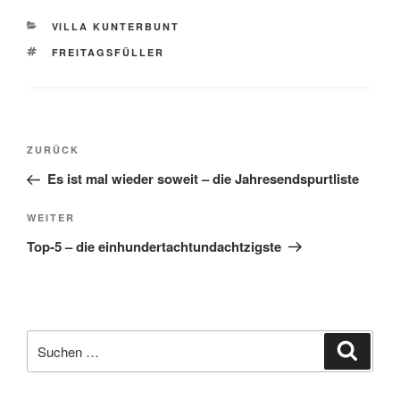
KATEGORIEN
VILLA KUNTERBUNT
SCHLAGWÖRTER
FREITAGSFÜLLER
Beitragsnavigation
Vorheriger
ZURÜCK
Beitrag
Es ist mal wieder soweit – die Jahresendspurtliste
Nächster
WEITER
Beitrag
Top-5 – die einhundertachtundachtzigste
Suche
Suche
nach: