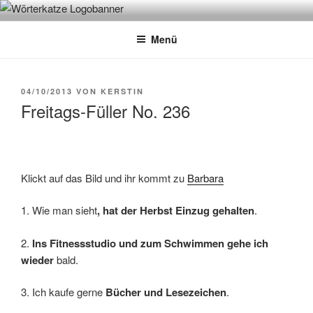
Zum
WÖRTERKATZE
Von Büchern erzählen
Inhalt
Menü
springen
VERÖFFENTLICHT
04/10/2013
VON
KERSTIN
AM
Freitags-Füller No. 236
Klickt auf das Bild und ihr kommt zu
Barbara
1. Wie man sieht
, hat der Herbst Einzug gehalten
.
2.
Ins Fitnessstudio und zum Schwimmen gehe ich
wieder
bald.
3. Ich kaufe gerne
Bücher und Lesezeichen
.