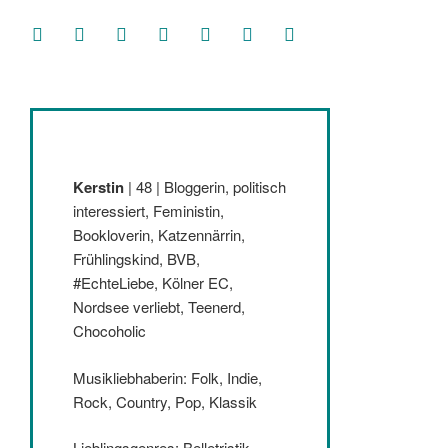
facebook
soundcloud
twitter
mastodon
instagram
threads
goodreads
Kerstin
| 48 | Bloggerin, politisch
interessiert, Feministin,
Bookloverin, Katzennärrin,
Frühlingskind, BVB,
#EchteLiebe, Kölner EC,
Nordsee verliebt, Teenerd,
Chocoholic
Musikliebhaberin: Folk, Indie,
Rock, Country, Pop, Klassik
Lieblingsgenres: Belletristik,