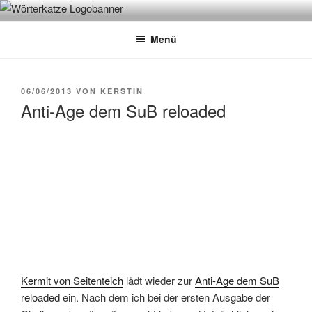
Zum
WÖRTERKATZE
Von Büchern erzählen
Inhalt
Menü
springen
VERÖFFENTLICHT
06/06/2013
VON
KERSTIN
AM
Anti-Age dem SuB reloaded
Kermit von Seitenteich
lädt wieder zur
Anti-Age dem SuB
reloaded
ein. Nach dem ich bei der ersten Ausgabe der