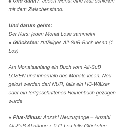
♠
Und dann?
: Jeden Monat eine Mail schicken
mit dem Zwischenstand.
Und darum gehts:
Der Kurs: jeden Monat Lose sammeln!
♠
Glücksfee:
zufälliges Alt-SuB-Buch lesen (1
Los)
Am Monatsanfang ein Buch vom Alt-SuB
LOSEN und innerhalb des Monats lesen. Neu
gelost werden darf NUR, falls ein HC-Wälzer
oder ein fortgeschrittenes Reihenbuch gezogen
wurde.
♠
Plus-Minus:
Anzahl Neuzugänge – Anzahl
Alt-SuB Abgänge < 0 (1 Los falls Glücksfee