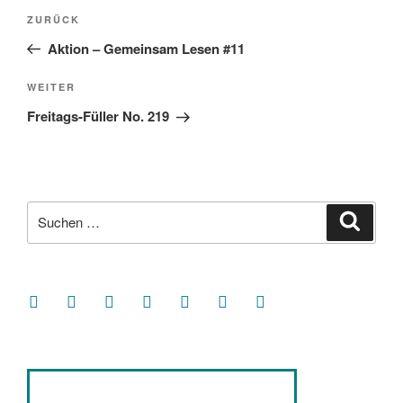
Beitragsnavigation
Vorheriger
ZURÜCK
Beitrag
Aktion – Gemeinsam Lesen #11
Nächster
WEITER
Beitrag
Freitags-Füller No. 219
Suche
Suche
nach:
facebook
soundcloud
twitter
mastodon
instagram
threads
goodreads