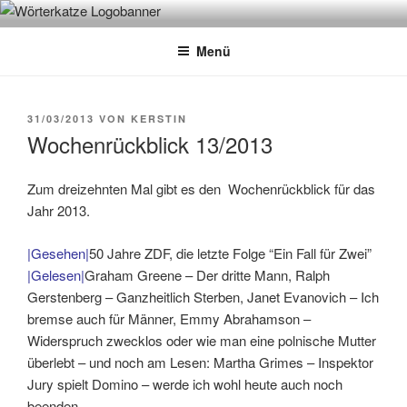
Zum
WÖRTERKATZE
Von Büchern erzählen
Inhalt
Menü
springen
VERÖFFENTLICHT
31/03/2013
VON
KERSTIN
AM
Wochenrückblick 13/2013
Zum dreizehnten Mal gibt es den Wochenrückblick für das
Jahr 2013.
|Gesehen|
50 Jahre ZDF, die letzte Folge “Ein Fall für Zwei”
|Gelesen|
Graham Greene – Der dritte Mann, Ralph
Gerstenberg – Ganzheitlich Sterben, Janet Evanovich – Ich
bremse auch für Männer, Emmy Abrahamson –
Widerspruch zwecklos oder wie man eine polnische Mutter
überlebt – und noch am Lesen: Martha Grimes – Inspektor
Jury spielt Domino – werde ich wohl heute auch noch
beenden