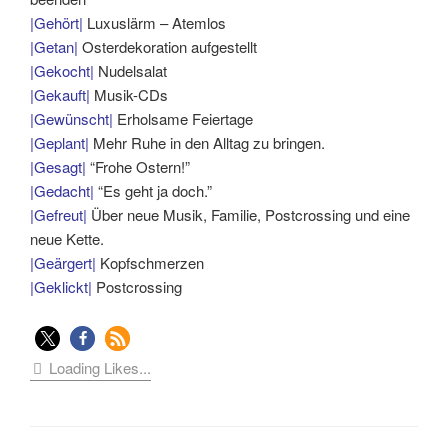
|Gehört|
Luxuslärm – Atemlos
|Getan|
Osterdekoration aufgestellt
|Gekocht|
Nudelsalat
|Gekauft|
Musik-CDs
|Gewünscht|
Erholsame Feiertage
|Geplant|
Mehr Ruhe in den Alltag zu bringen.
|Gesagt|
“Frohe Ostern!”
|Gedacht|
“Es geht ja doch.”
|Gefreut|
Über neue Musik, Familie, Postcrossing und eine
neue Kette.
|Geärgert|
Kopfschmerzen
|Geklickt|
Postcrossing
Loading Likes...