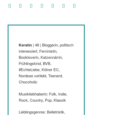
facebook
soundcloud
twitter
mastodon
instagram
threads
goodreads
Kerstin
| 48 | Bloggerin, politisch
interessiert, Feministin,
Bookloverin, Katzennärrin,
Frühlingskind, BVB,
#EchteLiebe, Kölner EC,
Nordsee verliebt, Teenerd,
Chocoholic
Musikliebhaberin: Folk, Indie,
Rock, Country, Pop, Klassik
Lieblingsgenres: Belletristik,