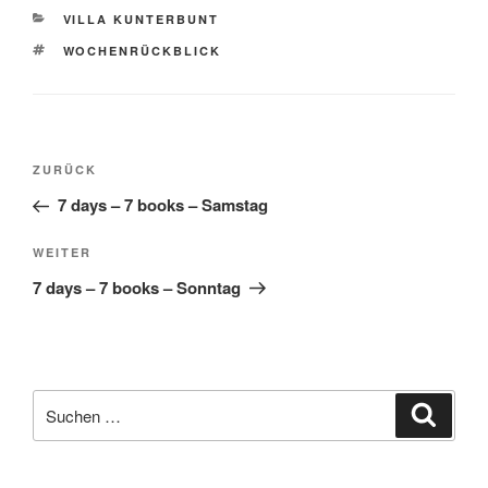
KATEGORIEN
VILLA KUNTERBUNT
SCHLAGWÖRTER
WOCHENRÜCKBLICK
Beitragsnavigation
Vorheriger
ZURÜCK
Beitrag
7 days – 7 books – Samstag
Nächster
WEITER
Beitrag
7 days – 7 books – Sonntag
Suche
Suche
nach: