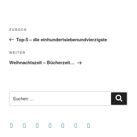
Beitragsnavigation
Vorheriger
ZURÜCK
Beitrag
Top-5 – die einhundertsiebenundvierzigste
Nächster
WEITER
Beitrag
Weihnachtszeit – Bücherzeit…
Suche
Suche
nach:
facebook
soundcloud
twitter
mastodon
instagram
threads
goodreads