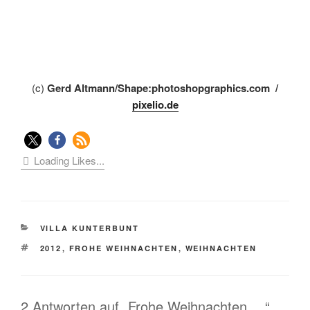
(c)
Gerd Altmann/Shape:photoshopgraphics.com /
pixelio.de
Loading Likes...
KATEGORIEN
VILLA KUNTERBUNT
SCHLAGWÖRTER
2012
,
FROHE WEIHNACHTEN
,
WEIHNACHTEN
2 Antworten auf „Frohe Weihnachten …“