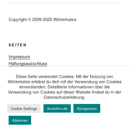
Copyright © 2009-2025 Wörterkatze
SEITEN
Impressum
Haftungsausschluss
Datenschutzerklärung
Diese Seite verwendet Cookies. Mit der Nutzung von
Rezensionpolitik
Wörterkatze erklärst du dich mit der Verwendung von Cookies
Bewertungsschema
einverstanden. Detaillierte Informationen über die
Media-Kit
Verwendung von Cookies auf dieser Website findest du in der
Datenschutzerklärung.
Cookie Settings
Akzeptieren
Akzeptiere alle
Datenschutzerklärung
Mit Stolz präsentiert von WordPress
Ablehnen