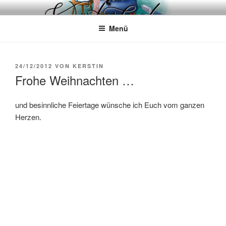
Zum
WÖRTERKATZE
Von Büchern erzählen
Inhalt
Menü
springen
VERÖFFENTLICHT
24/12/2012
VON
KERSTIN
AM
Frohe Weihnachten …
und besinnliche Feiertage wünsche ich Euch vom ganzen
Herzen.