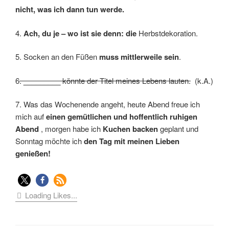
nicht, was ich dann tun werde.
4.
Ach, du je – wo ist sie denn: die
Herbstdekoration.
5. Socken an den Füßen
muss mittlerweile sein
.
6
.
_________
könnte der Titel meines Lebens lauten.
(k.A.)
7. Was das Wochenende angeht, heute Abend freue ich
mich auf
einen gemütlichen und hoffentlich ruhigen
Abend
, morgen habe ich
Kuchen backen
geplant und
Sonntag möchte ich
den Tag mit meinen Lieben
genießen!
Loading Likes...