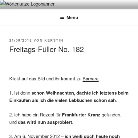
Zum
WÖRTERKATZE
Von Büchern erzählen
Inhalt
Menü
springen
VERÖFFENTLICHT
21/09/2012
VON
KERSTIN
AM
Freitags-Füller No. 182
Klickt auf das Bild und ihr kommt zu
Barbara
1. Ist denn
schon Weihnachten, dachte ich letztens beim
Einkaufen als ich die vielen Lebkuchen schon sah
.
2. Ich habe ein Rezept für
Frankfurter Kranz
gefunden,
und
das wird nun ausprobiert
.
3. Am 6. November 2012
– ich weiß doch heute noch