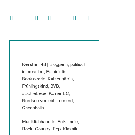
facebook
soundcloud
twitter
mastodon
instagram
threads
goodreads
Kerstin
| 48 | Bloggerin, politisch
interessiert, Feministin,
Bookloverin, Katzennärrin,
Frühlingskind, BVB,
#EchteLiebe, Kölner EC,
Nordsee verliebt, Teenerd,
Chocoholic
Musikliebhaberin: Folk, Indie,
Rock, Country, Pop, Klassik