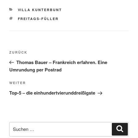
KATEGORIEN
VILLA KUNTERBUNT
SCHLAGWÖRTER
FREITAGS-FÜLLER
Beitragsnavigation
Vorheriger
ZURÜCK
Beitrag
Thomas Bauer – Frankreich erfahren. Eine
Umrundung per Postrad
Nächster
WEITER
Beitrag
Top-5 – die einhundertvierunddreißigste
Suche
Suche
nach: