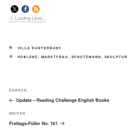
Loading Likes...
KATEGORIEN
VILLA KUNTERBUNT
SCHLAGWÖRTER
KOBLENZ
,
MARKTFRAU
,
SCHUTZMANN
,
SKULPTUR
Beitragsnavigation
Vorheriger
ZURÜCK
Beitrag
Update – Reading Challenge English Books
Nächster
WEITER
Beitrag
Freitags-Füller No. 161