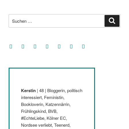
Suche
Suche
nach:
facebook
soundcloud
twitter
mastodon
instagram
threads
goodreads
Kerstin
| 48 | Bloggerin, politisch
interessiert, Feministin,
Bookloverin, Katzennärrin,
Frühlingskind, BVB,
#EchteLiebe, Kölner EC,
Nordsee verliebt, Teenerd,