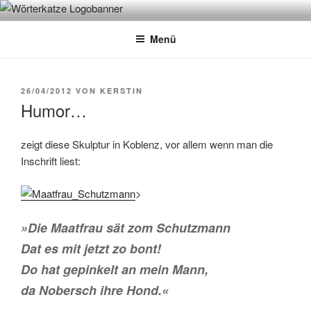
Zum
WÖRTERKATZE
Von Büchern erzählen
Inhalt
Menü
springen
VERÖFFENTLICHT
26/04/2012
VON
KERSTIN
AM
Humor…
zeigt diese Skulptur in Koblenz, vor allem wenn man die
Inschrift liest:
>
»Die Maatfrau sät zom Schutzmann
Dat es mit jetzt zo bont!
Do hat gepinkelt an mein Mann,
da Nobersch ihre Hond.«