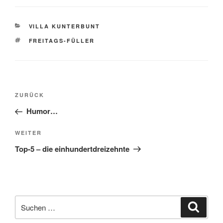
KATEGORIEN
VILLA KUNTERBUNT
SCHLAGWÖRTER
FREITAGS-FÜLLER
Beitragsnavigation
Vorheriger
ZURÜCK
Beitrag
Humor…
Nächster
WEITER
Beitrag
Top-5 – die einhundertdreizehnte
Suche
Suche
nach: