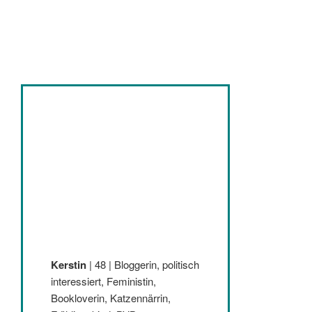
facebook
soundcloud
twitter
mastodon
instagram
threads
goodreads
Kerstin
| 48 | Bloggerin, politisch
interessiert, Feministin,
Bookloverin, Katzennärrin,