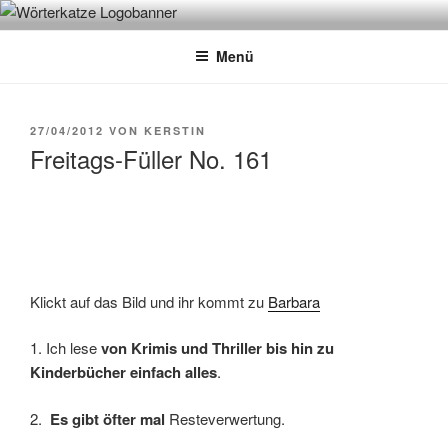
Zum
WÖRTERKATZE
Von Büchern erzählen
Inhalt
Menü
springen
VERÖFFENTLICHT
27/04/2012
VON
KERSTIN
AM
Freitags-Füller No. 161
Klickt auf das Bild und ihr kommt zu
Barbara
1. Ich lese
von Krimis und Thriller bis hin zu
Kinderbücher einfach alles
.
2.
Es gibt öfter mal
Resteverwertung.