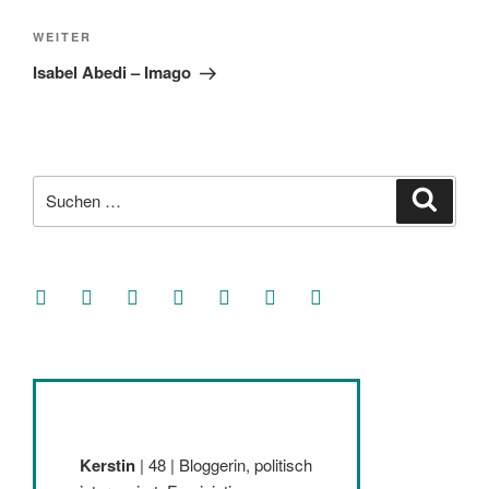
Nächster
WEITER
Beitrag
Isabel Abedi – Imago
Suche
Suche
nach:
facebook
soundcloud
twitter
mastodon
instagram
threads
goodreads
Kerstin
| 48 | Bloggerin, politisch