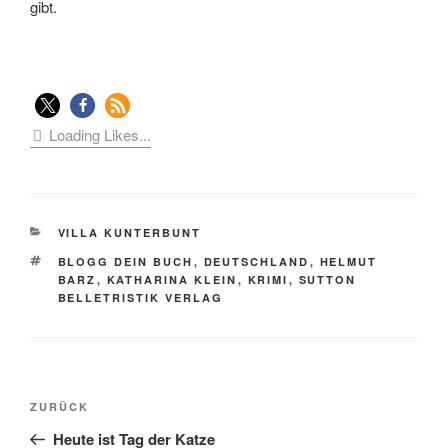
gibt.
Loading Likes...
KATEGORIEN
VILLA KUNTERBUNT
SCHLAGWÖRTER
BLOGG DEIN BUCH
,
DEUTSCHLAND
,
HELMUT
BARZ
,
KATHARINA KLEIN
,
KRIMI
,
SUTTON
BELLETRISTIK VERLAG
Beitragsnavigation
Vorheriger
ZURÜCK
Beitrag
Heute ist Tag der Katze