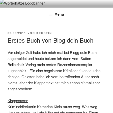
Zum
WÖRTERKATZE
Von Büchern erzählen
Inhalt
Menü
springen
VERÖFFENTLICHT
09/08/2011
VON
KERSTIN
AM
Erstes Buch von Blog dein Buch
Vor einiger Zeit habe ich mich mal bei
Blogg dein Buch
angemeldet und heute bekam ich dann vom
Sutton
Belletristik Verlag
mein erstes Rezensionsexemplar
zugeschickt. Für eine begeisterte Krimileserin genau das
richtige. Gelesen habe ich vom betreffenden Autor noch
nichts, aber der Klappentext hat mich schon einmal sehr
angesprochen:
Klappentext:
Kriminaldirektorin Katharina Klein muss weg. Weit weg.
Untertauchen, weil ein Killer auf sie angesetzt ist. Einen