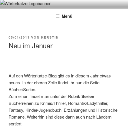
Zum
WÖRTERKATZE
Von Büchern erzählen
Inhalt
Menü
springen
VERÖFFENTLICHT
05/01/2011
VON
KERSTIN
AM
Neu im Januar
Auf den Wörterkatze-Blog gibt es in diesem Jahr etwas
neues. In der oberen Zeile findet Ihr nun die Seite
Bücher/Serien.
Zum einen findet man unter der Rubrik
Serien
Bücherreihen zu Krimis/Thriller, Romantik/Ladythriller,
Fantasy, Kinder-Jugendbuch, Erzählungen und Historische
Romane. Weiterhin sind diese dann auch nach Ländern
sortiert.