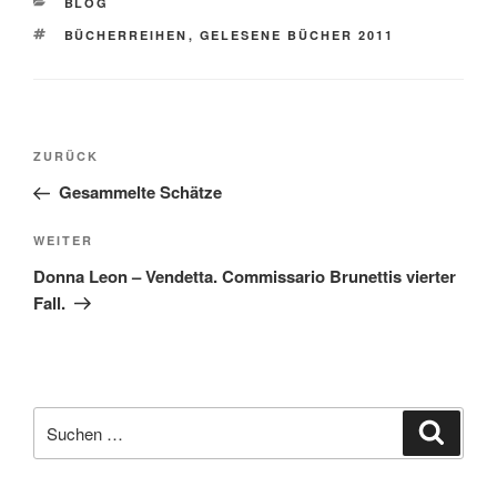
KATEGORIEN
BLOG
SCHLAGWÖRTER
BÜCHERREIHEN
,
GELESENE BÜCHER 2011
Beitragsnavigation
Vorheriger
ZURÜCK
Beitrag
Gesammelte Schätze
Nächster
WEITER
Beitrag
Donna Leon – Vendetta. Commissario Brunettis vierter
Fall.
Suche
Suche
nach: