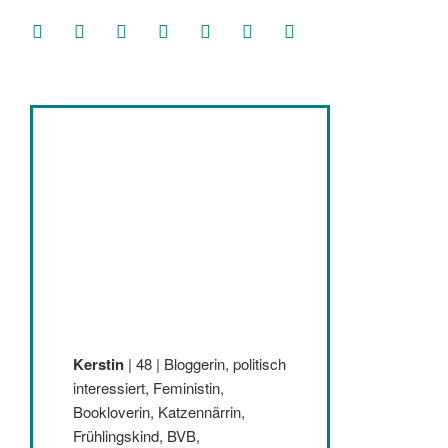
facebook
soundcloud
twitter
mastodon
instagram
threads
goodreads
Kerstin
| 48 | Bloggerin, politisch
interessiert, Feministin,
Bookloverin, Katzennärrin,
Frühlingskind, BVB,