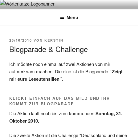
Zum
WÖRTERKATZE
Von Büchern erzählen
Inhalt
Menü
springen
VERÖFFENTLICHT
25/10/2010
VON
KERSTIN
AM
Blogparade & Challenge
Ich möchte noch einmal auf zwei Aktionen von mir
aufmerksam machen. Die eine ist die Blogparade
“Zeigt
mir eure Leseutensilien”
.
KLICKT EINFACH AUF DAS BILD UND IHR
KOMMT ZUR BLOGPARADE.
Die Aktion läuft noch bis zum kommenden
Sonntag, 31.
Oktober 2010.
Die zweite Aktion ist die Challenge “Deutschland und seine