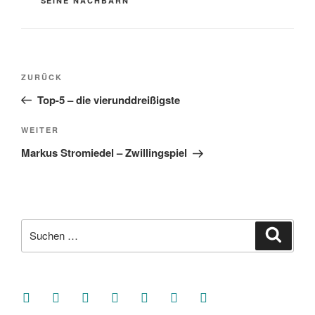
SEINE NACHBARN
Beitragsnavigation
Vorheriger
ZURÜCK
Beitrag
Top-5 – die vierunddreißigste
Nächster
WEITER
Beitrag
Markus Stromiedel – Zwillingspiel
Suche
Suche
nach:
facebook
soundcloud
twitter
mastodon
instagram
threads
goodreads