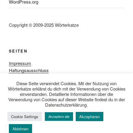
WordPress.org
Copyright © 2009-2025 Wörterkatze
SEITEN
Impressum
Haftungsausschluss
Datenschutzerklärung
Diese Seite verwendet Cookies. Mit der Nutzung von
Rezensionpolitik
Wörterkatze erklärst du dich mit der Verwendung von Cookies
Bewertungsschema
einverstanden. Detaillierte Informationen über die
Media-Kit
Verwendung von Cookies auf dieser Website findest du in der
Datenschutzerklärung.
Cookie Settings
Akzeptieren
Akzeptiere alle
Datenschutzerklärung
Mit Stolz präsentiert von WordPress
Ablehnen