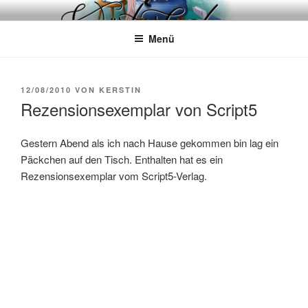
Zum
WÖRTERKATZE
Von Büchern erzählen
Inhalt
Menü
springen
VERÖFFENTLICHT
12/08/2010
VON
KERSTIN
AM
Rezensionsexemplar von Script5
Gestern Abend als ich nach Hause gekommen bin lag ein
Päckchen auf den Tisch. Enthalten hat es ein
Rezensionsexemplar vom Script5-Verlag.