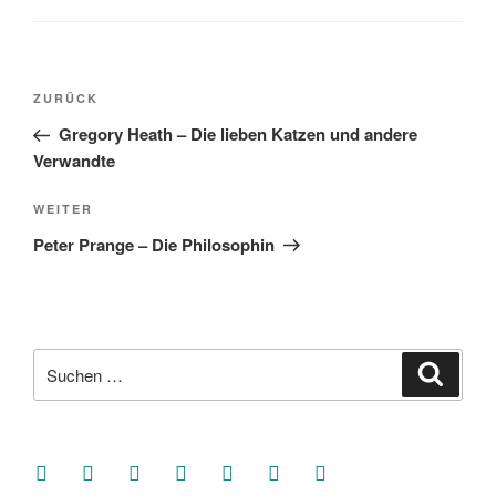
Beitragsnavigation
Vorheriger
ZURÜCK
Beitrag
Gregory Heath – Die lieben Katzen und andere
Verwandte
Nächster
WEITER
Beitrag
Peter Prange – Die Philosophin
Suche
Suche
nach:
facebook
soundcloud
twitter
mastodon
instagram
threads
goodreads