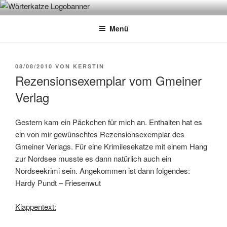
Zum
WÖRTERKATZE
Von Büchern erzählen
Inhalt
Menü
springen
VERÖFFENTLICHT
08/08/2010
VON
KERSTIN
AM
Rezensionsexemplar vom Gmeiner
Verlag
Gestern kam ein Päckchen für mich an. Enthalten hat es
ein von mir gewünschtes Rezensionsexemplar des
Gmeiner Verlags. Für eine Krimilesekatze mit einem Hang
zur Nordsee musste es dann natürlich auch ein
Nordseekrimi sein. Angekommen ist dann folgendes:
Hardy Pundt – Friesenwut
Klappentext: