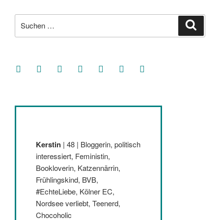
Suche
Suche
nach:
facebook
soundcloud
twitter
mastodon
instagram
threads
goodreads
Kerstin
| 48 | Bloggerin, politisch
interessiert, Feministin,
Bookloverin, Katzennärrin,
Frühlingskind, BVB,
#EchteLiebe, Kölner EC,
Nordsee verliebt, Teenerd,
Chocoholic