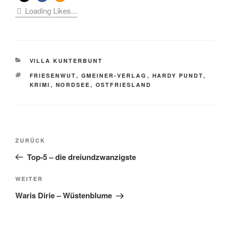
Loading Likes...
KATEGORIEN
VILLA KUNTERBUNT
SCHLAGWÖRTER
FRIESENWUT
,
GMEINER-VERLAG
,
HARDY PUNDT
,
KRIMI
,
NORDSEE
,
OSTFRIESLAND
Beitragsnavigation
Vorheriger
ZURÜCK
Beitrag
Top-5 – die dreiundzwanzigste
Nächster
WEITER
Beitrag
Waris Dirie – Wüstenblume