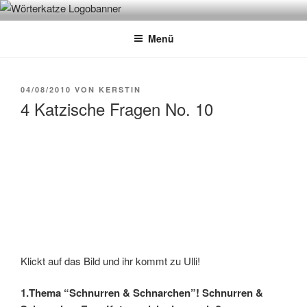
Zum
WÖRTERKATZE
Von Büchern erzählen
Inhalt
Menü
springen
VERÖFFENTLICHT
04/08/2010
VON
KERSTIN
AM
4 Katzische Fragen No. 10
Klickt auf das Bild und ihr kommt zu Ulli!
1.Thema “Schnurren & Schnarchen”!
Schnurren &