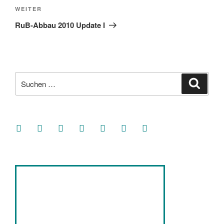
Nächster
WEITER
Beitrag
RuB-Abbau 2010 Update I
Suche
Suche
nach:
facebook
soundcloud
twitter
mastodon
instagram
threads
goodreads