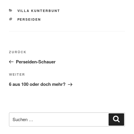
KATEGORIEN
VILLA KUNTERBUNT
SCHLAGWÖRTER
PERSEIDEN
Beitragsnavigation
Vorheriger
ZURÜCK
Beitrag
Perseiden-Schauer
Nächster
WEITER
Beitrag
6 aus 100 oder doch mehr?
Suche
Suche
nach: