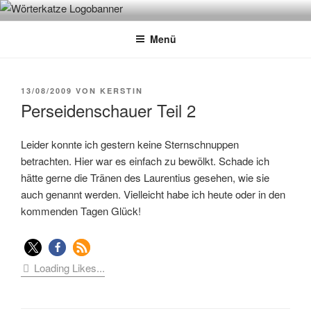
Zum
WÖRTERKATZE
Von Büchern erzählen
Inhalt
Menü
springen
VERÖFFENTLICHT
13/08/2009
VON
KERSTIN
AM
Perseidenschauer Teil 2
Leider konnte ich gestern keine Sternschnuppen
betrachten. Hier war es einfach zu bewölkt. Schade ich
hätte gerne die Tränen des Laurentius gesehen, wie sie
auch genannt werden. Vielleicht habe ich heute oder in den
kommenden Tagen Glück!
Loading Likes...