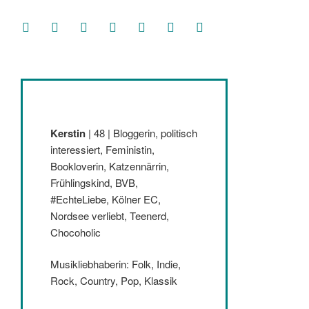
facebook
soundcloud
twitter
mastodon
instagram
threads
goodreads
Kerstin
| 48 | Bloggerin, politisch
interessiert, Feministin,
Bookloverin, Katzennärrin,
Frühlingskind, BVB,
#EchteLiebe, Kölner EC,
Nordsee verliebt, Teenerd,
Chocoholic
Musikliebhaberin: Folk, Indie,
Rock, Country, Pop, Klassik