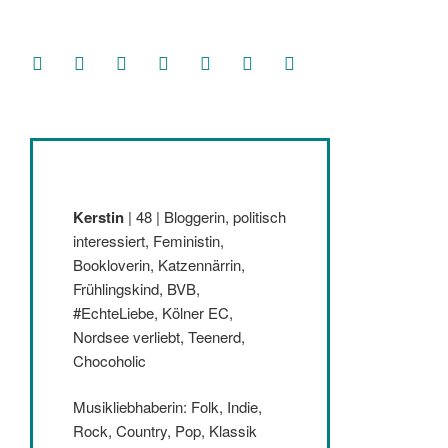
facebook
soundcloud
twitter
mastodon
instagram
threads
goodreads
Kerstin
| 48 | Bloggerin, politisch
interessiert, Feministin,
Bookloverin, Katzennärrin,
Frühlingskind, BVB,
#EchteLiebe, Kölner EC,
Nordsee verliebt, Teenerd,
Chocoholic
Musikliebhaberin: Folk, Indie,
Rock, Country, Pop, Klassik