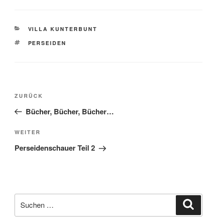
KATEGORIEN
VILLA KUNTERBUNT
SCHLAGWÖRTER
PERSEIDEN
Beitragsnavigation
Vorheriger
ZURÜCK
Beitrag
Bücher, Bücher, Bücher…
Nächster
WEITER
Beitrag
Perseidenschauer Teil 2
Suche
Suche
nach: