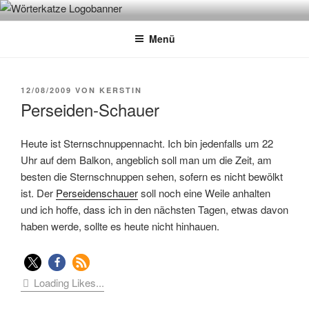
Zum
WÖRTERKATZE
Von Büchern erzählen
Inhalt
Menü
springen
VERÖFFENTLICHT
12/08/2009
VON
KERSTIN
AM
Perseiden-Schauer
Heute ist Sternschnuppennacht. Ich bin jedenfalls um 22
Uhr auf dem Balkon, angeblich soll man um die Zeit, am
besten die Sternschnuppen sehen, sofern es nicht bewölkt
ist. Der
Perseidenschauer
soll noch eine Weile anhalten
und ich hoffe, dass ich in den nächsten Tagen, etwas davon
haben werde, sollte es heute nicht hinhauen.
Loading Likes...