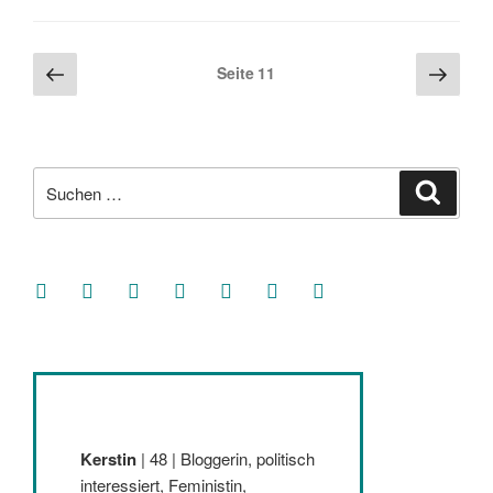
Seitennummerierung
Vorherige
Näch
Seite
11
Seite
Seite
der
Beiträge
Suche
Suche
nach:
facebook
soundcloud
twitter
mastodon
instagram
threads
goodreads
Kerstin
| 48 | Bloggerin, politisch
interessiert, Feministin,