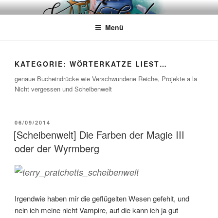
Zum
WÖRTERKATZE
Von Büchern erzählen
Inhalt
Menü
springen
KATEGORIE:
WÖRTERKATZE LIEST…
genaue Bucheindrücke wie Verschwundene Reiche, Projekte a la
Nicht vergessen und Scheibenwelt
VERÖFFENTLICHT
06/09/2014
AM
[Scheibenwelt] Die Farben der Magie III
oder der Wyrmberg
Irgendwie haben mir die geflügelten Wesen gefehlt, und
nein ich meine nicht Vampire, auf die kann ich ja gut