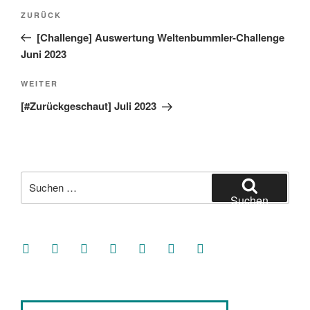
Beitragsnavigation
Vorheriger
ZURÜCK
Beitrag
[Challenge] Auswertung Weltenbummler-Challenge
Juni 2023
Nächster
WEITER
Beitrag
[#Zurückgeschaut] Juli 2023
Suche
nach:
Suchen
facebook
soundcloud
twitter
mastodon
instagram
threads
goodreads