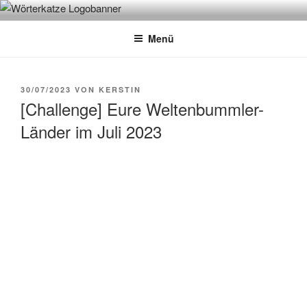
Zum
WÖRTERKATZE
Von Büchern erzählen
Inhalt
Menü
springen
VERÖFFENTLICHT
30/07/2023
VON
KERSTIN
AM
[Challenge] Eure Weltenbummler-
Länder im Juli 2023