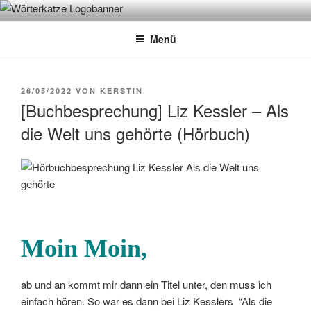
Zum
WÖRTERKATZE
Von Büchern erzählen
Inhalt
Menü
springen
VERÖFFENTLICHT
26/05/2022
VON
KERSTIN
AM
[Buchbesprechung] Liz Kessler – Als
die Welt uns gehörte (Hörbuch)
Moin Moin,
ab und an kommt mir dann ein Titel unter, den muss ich
einfach hören. So war es dann bei Liz Kesslers “Als die