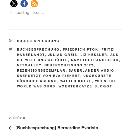
Loading Likes...
KATEGORIEN
BUCHBESPRECHUNG
SCHLAGWÖRTER
BUCHBESPRECHUNG
,
FRIEDRICH PTOK
,
FRITZI
HABERLANDT
,
JULIAN GREIS
,
LIZ KESSLER. ALS
DIE WELT UNS GEHÖRTE
,
NAMETHETRANSLATOR
,
NETGALLEY
,
NEUERSCHEINUNG 2022
,
REZENSIONSEXEMPLAR
,
SAUERLÄNDER AUDIO
,
ÜBERSETZT VON EVA RIEKERT
,
UNGEKÜRZTE
HÖRBUCHFASSUNG
,
WALTER KREYE
,
WHEN THE
WORLD WAS OURS
,
WOERTERKATZE_BLOGGT
Beitragsnavigation
Vorheriger
ZURÜCK
Beitrag
[Buchbesprechung] Bernardine Evaristo –