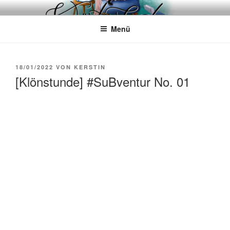
Zum
WÖRTERKATZE
Von Büchern erzählen
Inhalt
Menü
springen
VERÖFFENTLICHT
18/01/2022
VON
KERSTIN
AM
[Klönstunde] #SuBventur No. 01