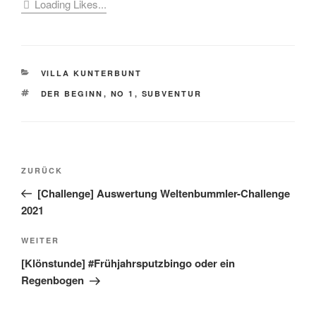
Loading Likes...
KATEGORIEN
VILLA KUNTERBUNT
SCHLAGWÖRTER
DER BEGINN
,
NO 1
,
SUBVENTUR
Beitragsnavigation
Vorheriger
ZURÜCK
Beitrag
[Challenge] Auswertung Weltenbummler-Challenge
2021
Nächster
WEITER
Beitrag
[Klönstunde] #Frühjahrsputzbingo oder ein
Regenbogen