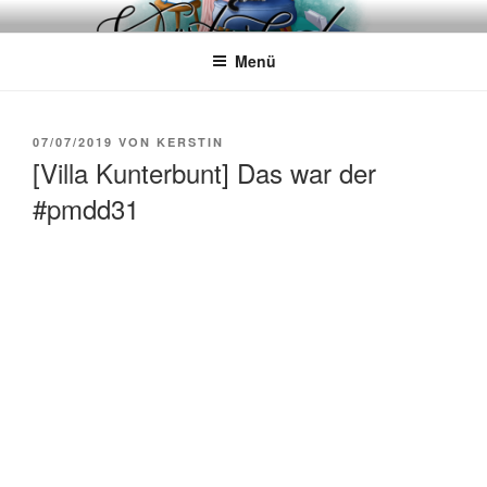
Zum
WÖRTERKATZE
Von Büchern erzählen
Inhalt
Menü
springen
VERÖFFENTLICHT
07/07/2019
VON
KERSTIN
AM
[Villa Kunterbunt] Das war der
#pmdd31