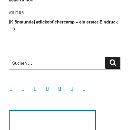
Nächster
WEITER
Beitrag
[Klönstunde] #dickebüchercamp – ein erster Eindruck
Suche
Suche
nach:
facebook
soundcloud
twitter
mastodon
instagram
threads
goodreads