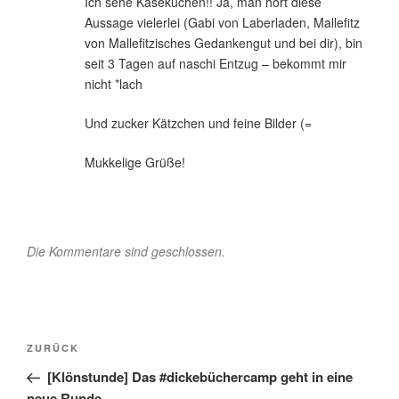
Ich sehe Käsekuchen!! Ja, man hört diese
Aussage vielerlei (Gabi von Laberladen, Mallefitz
von Mallefitzisches Gedankengut und bei dir), bin
seit 3 Tagen auf naschi Entzug – bekommt mir
nicht *lach
Und zucker Kätzchen und feine Bilder (=
Mukkelige Grüße!
Die Kommentare sind geschlossen.
Beitragsnavigation
Vorheriger
ZURÜCK
Beitrag
[Klönstunde] Das #dickebüchercamp geht in eine
neue Runde