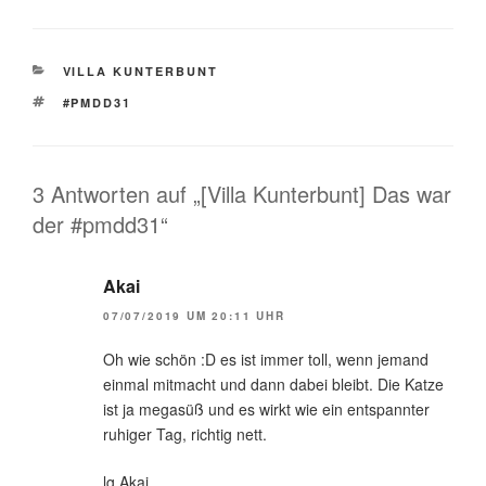
KATEGORIEN
VILLA KUNTERBUNT
SCHLAGWÖRTER
#PMDD31
3 Antworten auf „[Villa Kunterbunt] Das war
der #pmdd31“
Akai
07/07/2019 UM 20:11 UHR
Oh wie schön :D es ist immer toll, wenn jemand
einmal mitmacht und dann dabei bleibt. Die Katze
ist ja megasüß und es wirkt wie ein entspannter
ruhiger Tag, richtig nett.
lg Akai