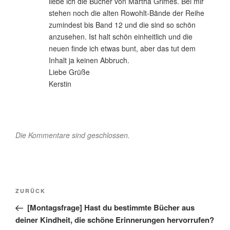
liebe ich die Bücher von Martha Grimes. Bei mir
stehen noch die alten Rowohlt-Bände der Reihe
zumindest bis Band 12 und die sind so schön
anzusehen. Ist halt schön einheitlich und die
neuen finde ich etwas bunt, aber das tut dem
Inhalt ja keinen Abbruch.
Liebe Grüße
Kerstin
Die Kommentare sind geschlossen.
Beitragsnavigation
Vorheriger
ZURÜCK
Beitrag
[Montagsfrage] Hast du bestimmte Bücher aus
deiner Kindheit, die schöne Erinnerungen hervorrufen?