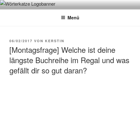
Zum
WÖRTERKATZE
Von Büchern erzählen
Inhalt
Menü
springen
VERÖFFENTLICHT
06/02/2017
VON
KERSTIN
AM
[Montagsfrage] Welche ist deine
längste Buchreihe im Regal und was
gefällt dir so gut daran?