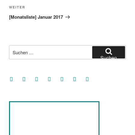
Nächster
WEITER
Beitrag
[Monatsliste] Januar 2017
Suche
nach:
Suchen
facebook
soundcloud
twitter
mastodon
instagram
threads
goodreads