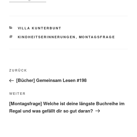
KATEGORIEN
VILLA KUNTERBUNT
SCHLAGWÖRTER
KINDHEITSERINNERUNGEN
,
MONTAGSFRAGE
Beitragsnavigation
Vorheriger
ZURÜCK
Beitrag
[Bücher] Gemeinsam Lesen #198
Nächster
WEITER
Beitrag
[Montagsfrage] Welche ist deine längste Buchreihe im
Regal und was gefällt dir so gut daran?