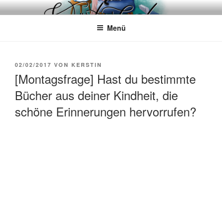
Zum
WÖRTERKATZE
Von Büchern erzählen
Inhalt
Menü
springen
VERÖFFENTLICHT
02/02/2017
VON
KERSTIN
AM
[Montagsfrage] Hast du bestimmte
Bücher aus deiner Kindheit, die
schöne Erinnerungen hervorrufen?