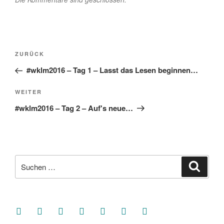
Beitragsnavigation
Vorheriger
ZURÜCK
Beitrag
#wklm2016 – Tag 1 – Lasst das Lesen beginnen…
Nächster
WEITER
Beitrag
#wklm2016 – Tag 2 – Auf's neue…
Suche
Suche
nach:
facebook
soundcloud
twitter
mastodon
instagram
threads
goodreads