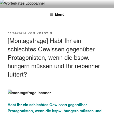
Zum
WÖRTERKATZE
Von Büchern erzählen
Inhalt
Menü
springen
VERÖFFENTLICHT
05/09/2016
VON
KERSTIN
AM
[Montagsfrage] Habt Ihr ein
schlechtes Gewissen gegenüber
Protagonisten, wenn die bspw.
hungern müssen und Ihr nebenher
futtert?
Habt Ihr ein schlechtes Gewissen gegenüber
Protagonisten, wenn die bspw. hungern müssen und