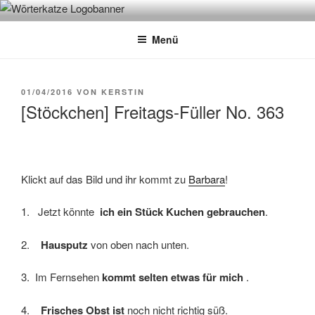
Zum
WÖRTERKATZE
Von Büchern erzählen
Inhalt
Menü
springen
VERÖFFENTLICHT
01/04/2016
VON
KERSTIN
AM
[Stöckchen] Freitags-Füller No. 363
Klickt auf das Bild und ihr kommt zu
Barbara
!
1. Jetzt könnte
ich ein Stück Kuchen gebrauchen
.
2.
Hausputz
von oben nach unten.
3. Im Fernsehen
kommt selten etwas für mich
.
4.
Frisches Obst ist
noch nicht richtig süß.