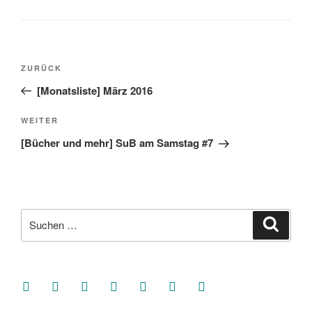
Beitragsnavigation
Vorheriger
ZURÜCK
Beitrag
[Monatsliste] März 2016
Nächster
WEITER
Beitrag
[Bücher und mehr] SuB am Samstag #7
Suche
Suche
nach:
facebook
soundcloud
twitter
mastodon
instagram
threads
goodreads