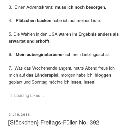
3. Einen Adventskranz
muss ich noch besorgen.
4.
Plätzchen backen
habe ich auf meiner Liste.
5. Die Wahlen in den USA
waren im Ergebnis anders als
erwartet und erhofft.
6.
Mein auberginefarbener ist
mein Lieblingsschal.
7. Was das Wochenende angeht, heute Abend freue ich
mich auf
das Länderspiel,
morgen habe ich
bloggen
geplant und Sonntag möchte ich
lesen, lesen
!
Loading Likes...
VERÖFFENTLICHT
21/10/2016
AM
[Stöckchen] Freitags-Füller No. 392