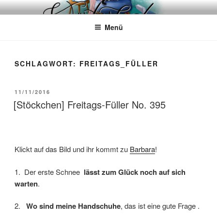
Zum
WÖRTERKATZE
Von Büchern erzählen
Inhalt
Menü
springen
SCHLAGWORT:
FREITAGS_FÜLLER
VERÖFFENTLICHT
11/11/2016
AM
[Stöckchen] Freitags-Füller No. 395
Klickt auf das Bild und ihr kommt zu
Barbara
!
1. Der erste Schnee
lässt zum Glück noch auf sich
warten
.
2.
Wo sind meine Handschuhe
, das ist eine gute Frage .