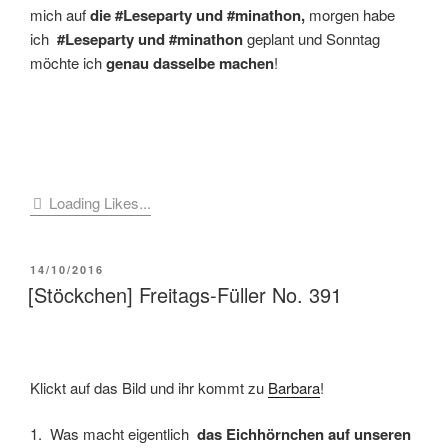
mich auf
die #Leseparty und #minathon,
morgen habe
ich
#Leseparty und #minathon
geplant und Sonntag
möchte ich
genau dasselbe machen
!
Loading Likes...
VERÖFFENTLICHT
14/10/2016
AM
[Stöckchen] Freitags-Füller No. 391
Klickt auf das Bild und ihr kommt zu
Barbara
!
1. Was macht eigentlich
das Eichhörnchen auf unseren