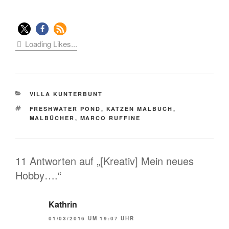
Loading Likes...
KATEGORIEN
VILLA KUNTERBUNT
SCHLAGWÖRTER
FRESHWATER POND
,
KATZEN MALBUCH
,
MALBÜCHER
,
MARCO RUFFINE
11 Antworten auf „[Kreativ] Mein neues
Hobby….“
Kathrin
01/03/2016 UM 19:07 UHR