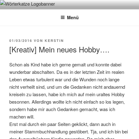
Zum
WÖRTERKATZE
Von Büchern erzählen
Inhalt
Menü
springen
VERÖFFENTLICHT
01/03/2016
VON
KERSTIN
AM
[Kreativ] Mein neues Hobby….
Schon als Kind habe ich gerne gemalt und konnte dabei
wunderbar abschalten. Da es in der letzten Zeit im realen
Leben etwas turbulent war und die Wunden noch lange
nicht verheilt sind, und um die Gedanken nicht andauernd
kreiseln zu lassen, habe ich mich auf mein uraltes Hobby
besonnen. Allerdings wollte ich nicht einfach so los legen,
sondern habe mir auch Gedanken gemacht, was ich
machen will.
Erst mal durch ein paar Seiten geklickt, dann auch in
meiner Stammbuchhandlung gestöbert. Tja, und ich bin bei
den Ausmalbüchern fündig geworden. Da mich aber