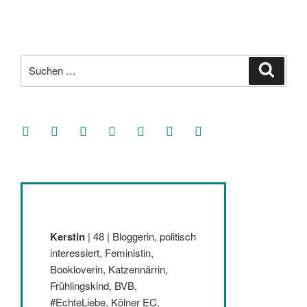
Suche
Suche
nach:
facebook
soundcloud
twitter
mastodon
instagram
threads
goodreads
Kerstin
| 48 | Bloggerin, politisch
interessiert, Feministin,
Bookloverin, Katzennärrin,
Frühlingskind, BVB,
#EchteLiebe, Kölner EC,