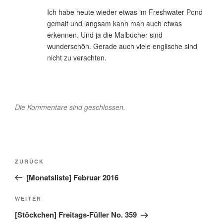
Ich habe heute wieder etwas im Freshwater Pond
gemalt und langsam kann man auch etwas
erkennen. Und ja die Malbücher sind
wunderschön. Gerade auch viele englische sind
nicht zu verachten.
Die Kommentare sind geschlossen.
Beitragsnavigation
Vorheriger
ZURÜCK
Beitrag
[Monatsliste] Februar 2016
Nächster
WEITER
Beitrag
[Stöckchen] Freitags-Füller No. 359