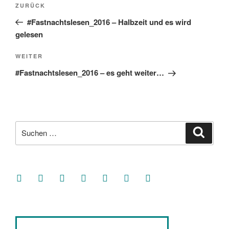
Vorheriger
ZURÜCK
Beitrag
#Fastnachtslesen_2016 – Halbzeit und es wird
gelesen
Nächster
WEITER
Beitrag
#Fastnachtslesen_2016 – es geht weiter…
Suche
Suche
nach:
facebook
soundcloud
twitter
mastodon
instagram
threads
goodreads