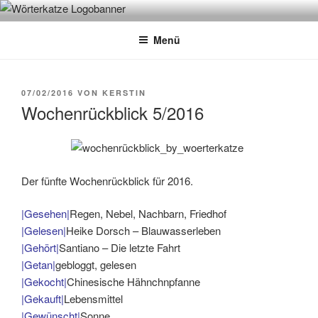
Zum
WÖRTERKATZE
Von Büchern erzählen
Inhalt
Menü
springen
VERÖFFENTLICHT
07/02/2016
VON
KERSTIN
AM
Wochenrückblick 5/2016
Der fünfte Wochenrückblick für 2016.
|Gesehen|
Regen, Nebel, Nachbarn, Friedhof
|Gelesen|
Heike Dorsch – Blauwasserleben
|Gehört|
Santiano – Die letzte Fahrt
|Getan|
gebloggt, gelesen
|Gekocht|
Chinesische Hähnchnpfanne
|Gekauft|
Lebensmittel
|Gewünscht|
Sonne