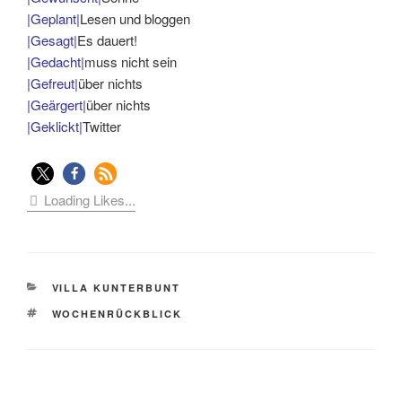
|Geplant|
Lesen und bloggen
|Gesagt|
Es dauert!
|Gedacht|
muss nicht sein
|Gefreut|
über nichts
|Geärgert|
über nichts
|Geklickt|
Twitter
Loading Likes...
KATEGORIEN
VILLA KUNTERBUNT
SCHLAGWÖRTER
WOCHENRÜCKBLICK
Beitragsnavigation