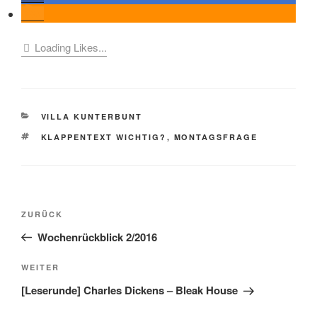
Loading Likes...
KATEGORIEN
VILLA KUNTERBUNT
SCHLAGWÖRTER
KLAPPENTEXT WICHTIG?
,
MONTAGSFRAGE
Beitragsnavigation
Vorheriger
ZURÜCK
Beitrag
Wochenrückblick 2/2016
Nächster
WEITER
Beitrag
[Leserunde] Charles Dickens – Bleak House