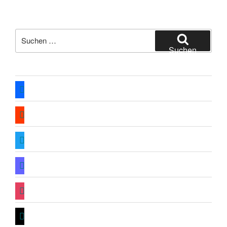
Suche
nach:
Suchen
facebook
soundcloud
twitter
mastodon
instagram
threads