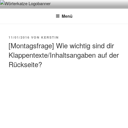
Zum
WÖRTERKATZE
Von Büchern erzählen
Inhalt
Menü
springen
VERÖFFENTLICHT
11/01/2016
VON
KERSTIN
AM
[Montagsfrage] Wie wichtig sind dir
Klappentexte/Inhaltsangaben auf der
Rückseite?