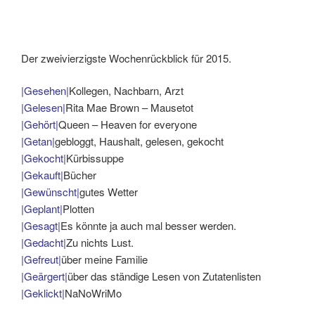
Der zweivierzigste Wochenrückblick für 2015.
|Gesehen|
Kollegen, Nachbarn, Arzt
|Gelesen|
Rita Mae Brown – Mausetot
|Gehört|
Queen – Heaven for everyone
|Getan|
gebloggt, Haushalt, gelesen, gekocht
|Gekocht|
Kürbissuppe
|Gekauft|
Bücher
|Gewünscht|
gutes Wetter
|Geplant|
Plotten
|Gesagt|
Es könnte ja auch mal besser werden.
|Gedacht|
Zu nichts Lust.
|Gefreut|
über meine Familie
|Geärgert|
über das ständige Lesen von Zutatenlisten
|Geklickt|
NaNoWriMo