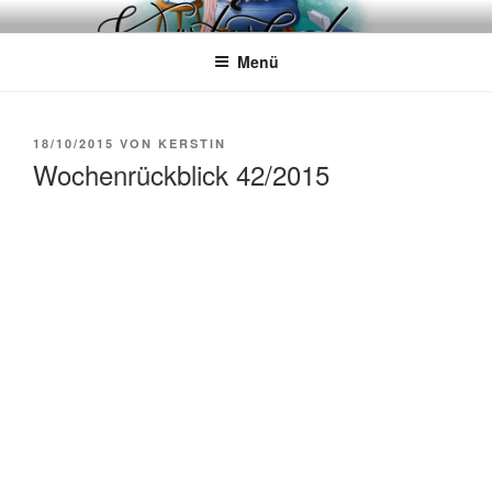
Zum
WÖRTERKATZE
Von Büchern erzählen
Inhalt
Menü
springen
VERÖFFENTLICHT
18/10/2015
VON
KERSTIN
AM
Wochenrückblick 42/2015