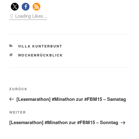
Loading Likes...
KATEGORIEN
VILLA KUNTERBUNT
SCHLAGWÖRTER
WOCHENRÜCKBLICK
Beitragsnavigation
Vorheriger
ZURÜCK
Beitrag
[Lesemarathon] #Minathon zur #FBM15 – Samstag
Nächster
WEITER
Beitrag
[Lesemarathon] #Minathon zur #FBM15 – Sonntag