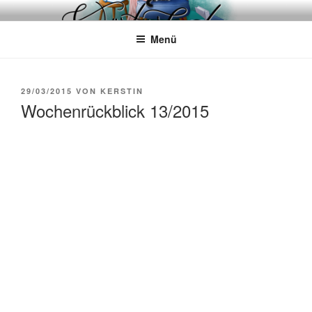
Zum
WÖRTERKATZE
Von Büchern erzählen
Inhalt
Menü
springen
VERÖFFENTLICHT
29/03/2015
VON
KERSTIN
AM
Wochenrückblick 13/2015