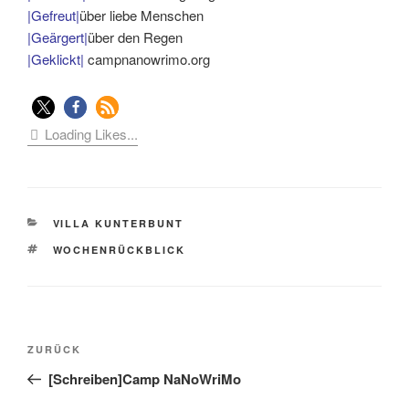
|Gefreut|
über liebe Menschen
|Geärgert|
über den Regen
|Geklickt|
campnanowrimo.org
Loading Likes...
KATEGORIEN
VILLA KUNTERBUNT
SCHLAGWÖRTER
WOCHENRÜCKBLICK
Beitragsnavigation
Vorheriger
ZURÜCK
Beitrag
[Schreiben]Camp NaNoWriMo