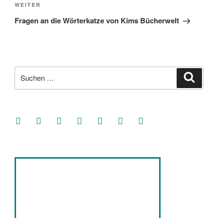
Nächster
WEITER
Beitrag
Fragen an die Wörterkatze von Kims Bücherwelt
Suche
Suche
nach:
facebook
soundcloud
twitter
mastodon
instagram
threads
goodreads