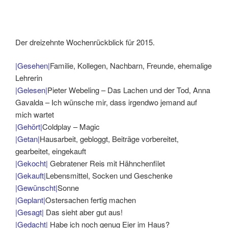
Der dreizehnte Wochenrückblick für 2015.
|Gesehen|
Familie, Kollegen, Nachbarn, Freunde, ehemalige
Lehrerin
|Gelesen|
Pieter Webeling – Das Lachen und der Tod, Anna
Gavalda – Ich wünsche mir, dass irgendwo jemand auf
mich wartet
|Gehört|
Coldplay – Magic
|Getan|
Hausarbeit, gebloggt, Beiträge vorbereitet,
gearbeitet, eingekauft
|Gekocht|
Gebratener Reis mit Hähnchenfilet
|Gekauft|
Lebensmittel, Socken und Geschenke
|Gewünscht|
Sonne
|Geplant|
Ostersachen fertig machen
|Gesagt|
Das sieht aber gut aus!
|Gedacht|
Habe ich noch genug Eier im Haus?