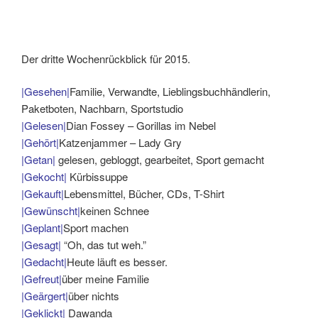
Der dritte Wochenrückblick für 2015.
|Gesehen|
Familie, Verwandte, Lieblingsbuchhändlerin,
Paketboten, Nachbarn, Sportstudio
|Gelesen|
Dian Fossey – Gorillas im Nebel
|Gehört|
Katzenjammer – Lady Gry
|Getan|
gelesen, gebloggt, gearbeitet, Sport gemacht
|Gekocht|
Kürbissuppe
|Gekauft|
Lebensmittel, Bücher, CDs, T-Shirt
|Gewünscht|
keinen Schnee
|Geplant|
Sport machen
|Gesagt|
“Oh, das tut weh.”
|Gedacht|
Heute läuft es besser.
|Gefreut|
über meine Familie
|Geärgert|
über nichts
|Geklickt|
Dawanda