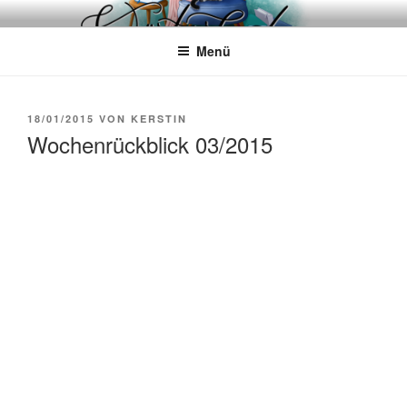
Zum
WÖRTERKATZE
Von Büchern erzählen
Inhalt
Menü
springen
VERÖFFENTLICHT
18/01/2015
VON
KERSTIN
AM
Wochenrückblick 03/2015