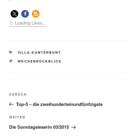
Loading Likes...
KATEGORIEN
VILLA KUNTERBUNT
SCHLAGWÖRTER
WOCHENRÜCKBLICK
Beitragsnavigation
Vorheriger
ZURÜCK
Beitrag
Top-5 – die zweihunderteinundfünfzigste
Nächster
WEITER
Beitrag
Die Sonntagsleserin 03/2015